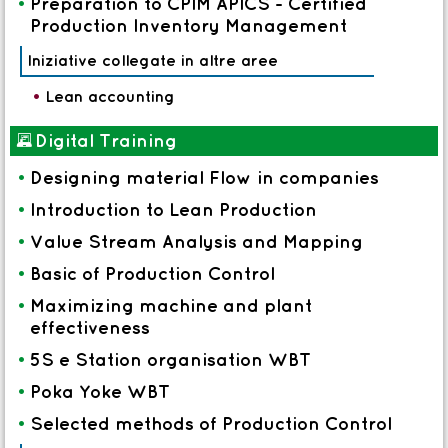
•
Preparation to CPIM APICS - Certified
Production Inventory Management
Iniziative collegate in altre aree
•
Lean accounting
*
Digital Training
•
Designing material Flow in companies
•
Introduction to Lean Production
•
Value Stream Analysis and Mapping
•
Basic of Production Control
•
Maximizing machine and plant
effectiveness
•
5S e Station organisation WBT
•
Poka Yoke WBT
•
Selected methods of Production Control