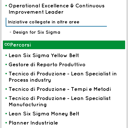
Logistica - Magazzini e Trasporti
•
Operational Excellence & Continuous
Quality Control
Improvement Leader
Iniziative collegate in altre aree
I Master forniscono la possibilita di
$
specializzarsi, acquisire competenze adeguate
•
Design for Six Sigma
per ruoli piu ampi e realizzare un project work
&
Percorsi
operative che porti benefici all'azienda con
un'esperienza concreta.
•
Lean Six Sigma Yellow Belt
•
Gestore di Reparto Produttivo
I Percorsi permettono l'acquisizione di
&
competenze per ruoli specifici (ad esempio:
•
Tecnico di Produzione - Lean Specialist in
tecnico di produzione, industrializzatore, planner)
Process industry
o approfondimenti su tematiche critiche (Tempi e
•
Tecnico di Produzione - Tempi e Metodi
metodi, Lean, WCM, Warehousing, trasporti).
•
Tecnico di Produzione - Lean Specialist
Le Esperienze (visite, game, workshop)
%
Manufacturing
permettono di continuare ad imparare e
•
Lean Six Sigma Money Belt
confrontarsi sempre con nuovi stimoli e network.
•
Planner Industriale