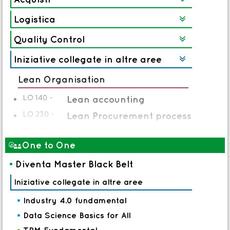
Logistica

Quality Control

Iniziative collegate in altre aree

Lean Organisation
LO 140 -
•
Lean accounting
LO 230 -
•
Lean Procurement process
LO 240 -
•
Lean organisation applicata alla
gestione commesse
One to One

LO 301 -
•
Agile organisation
•
Diventa Master Black Belt
LO 301 EN -
•
Agile organisation
Iniziative collegate in altre aree
Innovazione e Sviluppo Prodotto
•
Industry 4.0 fundamental
SP 042 -
•
GenAI: il futuro dello sviluppo
•
Data Science Basics for All
prodotto - Potenzialità ed esempi
•
TPM Fundamental