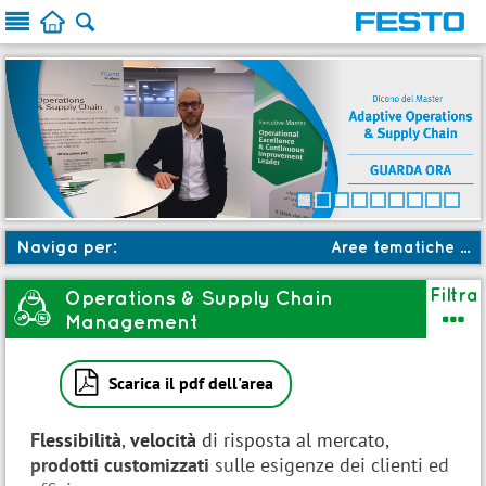



Naviga per:
Aree tematiche ...
a
Aree tematiche
Filtra
Operations & Supply Chain
B

Management
c
Soluzioni formative
b
Ruoli

Scarica il pdf dell'area
:
Prossimi avvii
Flessibilità
,
velocità
di risposta al mercato,
★
Novità
prodotti customizzati
sulle esigenze dei clienti ed