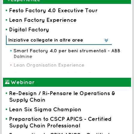
•
AI e Industrial Intelligence
•
Festo Factory 4.0 Executive Tour
•
Digital Industrial manager
•
Lean Factory Experience
•
Problem Solving Program
•
Digital Factory
•
Product re-design to cost
Iniziative collegate in altre aree

•
Shopfloor Management
•
Smart Factory 4.0 per beni strumentali - ABB
Dalmine
•
Lean Organisation Experience
•
Dalla Lean alla Lean 4.0 - Rittal Tour
*
Webinar
•
Guadagnare flessibilità e produttività con il re-
design di linee e soluzioni 4.0 - SEW Tour
•
Re-Design / Ri-Pensare le Operations &
Supply Chain
•
Lean Six Sigma Champion
•
Preparation to CSCP APICS - Certified
Supply Chain Professional