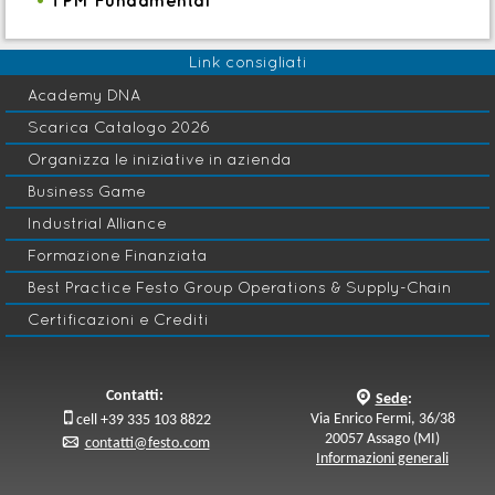
SP 300 -
•
Design FMEA - Elemento
fondamentale per l’affidabilità dei
Link consigliati
prodotti
Academy DNA
SP 300 EN -
•
Design FMEA - Elemento
Scarica Catalogo 2026
fondamentale per l’affidabilità dei
prodotti
Organizza le iniziative in azienda
SP 410 -
•
Organizzare l’ufficio tecnico
Business Game
sincronizzando i flussi operativi con le
Industrial Alliance
altre funzioni della filiera
Formazione Finanziata
SP 510 -
•
Additive manufacturing in
Best Practice Festo Group Operations & Supply-Chain
action
Certificazioni e Crediti
Gestione della Manutenzione
MTZ 040 -
•
La manutenzione nella
Contatti:
q
trasformazione Digitale
Sede
:

Via Enrico Fermi, 36/38
cell +39 335 103 8822
MTZ 050 -
•
Integrare produzione e
20057 Assago (MI)
p
contatti@festo.com
manutenzione con la TPM
Informazioni generali
MTZ 070 -