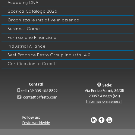
Academy DNA
Scarica Catalogo 2026
Organizza le iniziative in azienda
Business Game
Formazione Finanziata
Industrial Alliance
Best Practice Festo Group Industry 4.0
Certificazioni e Crediti
Contatti:
q
Sede
:

Via Enrico Fermi, 36/38
cell +39 335 103 8822
20057 Assago (MI)
p
contatti@festo.com
Informazioni generali
Follow us:
u
s
v
Festo worldwide
© Festo C.T.E. Srl - P.I. 13236390152 -
Legal Notice e Copyright
-
Data Privacy
-
Cookies