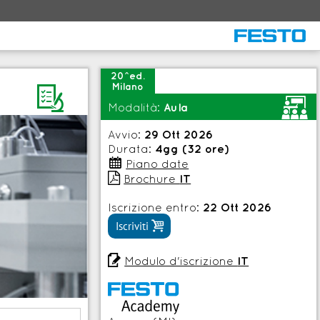
20^ed.
Milano
I
<
Modalità:
Aula
Avvio:
29 Ott 2026
Durata:
4gg (32 ore)
:
Piano date

Brochure
IT
Iscrizione entro:
22 Ott 2026

Iscriviti

Modulo d'iscrizione
IT