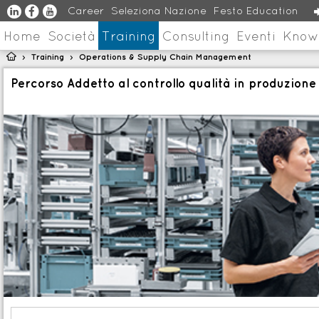
u
s
v
Career
Seleziona Nazione
Festo Education
Home
Società
Training
Consulting
Eventi
Know

Training
Operations & Supply Chain Management
>
>
Percorso Addetto al controllo qualità in produzione