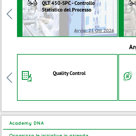
B
QLT 450-SPC - Controllo
Statistico del Processo

Avvio: 21 Ott 2026
Ar
Quality Control
I
F

Academy DNA
Organizza le iniziative in azienda