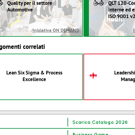
B
B
Quality per il settore
QLT 120-Com
Automotive
interne ed e
ISO 9001 v
Iniziativa ON DEMAND
gomenti correlati
Lean Six Sigma & Process
Leadersh
T
Excellence
Mana
Scarica Catalogo 2026
Business Game