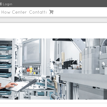

Login
 How Center
Contatti
