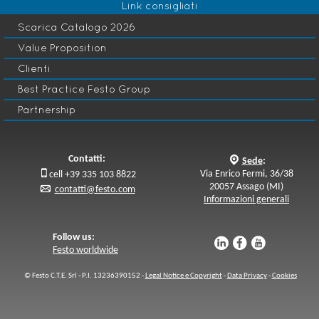
Link consigliati
Scarica Catalogo 2026
Value Proposition
Clienti
Best Practice Festo Group
Partnership
Contatti:
q
Sede
:

Via Enrico Fermi, 36/38
cell +39 335 103 8822
20057 Assago (MI)
p
contatti@festo.com
Informazioni generali
Follow us:
u
s
v
Festo worldwide
© Festo C.T.E. Srl - P.I. 13236390152 -
Legal Notice e Copyright
-
Data Privacy
-
Cookies