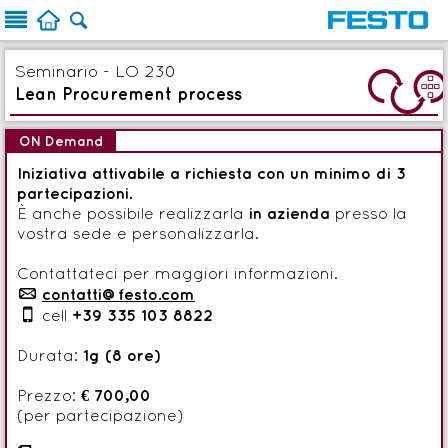



Seminario - LO 230
4
Lean Procurement process
ON Demand
Iniziativa attivabile a richiesta con un minimo di 3
partecipazioni.
È anche possibile realizzarla
in azienda
presso la
vostra sede e personalizzarla.
Contattateci per maggiori informazioni.
p
contatti@festo.com

cell
+39 335 103 8822
Durata:
1g (8 ore)
Prezzo:
€ 700,00
(per partecipazione)