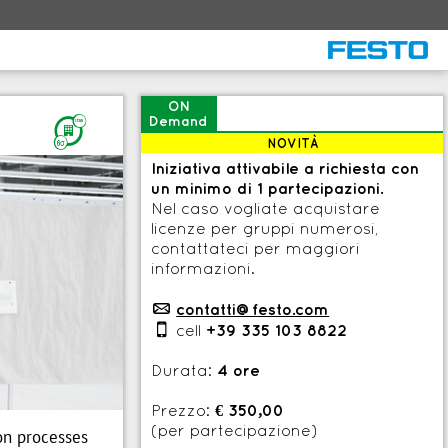
ON
F
Demand
NOVITÀ
Iniziativa attivabile a richiesta con
un minimo di 1 partecipazioni.
Nel caso vogliate acquistare
licenze per gruppi numerosi,
contattateci per maggiori
informazioni.
p
contatti@festo.com

cell
+39 335 103 8822
Durata:
4 ore
Prezzo:
€ 350,00
(per partecipazione)
on processes