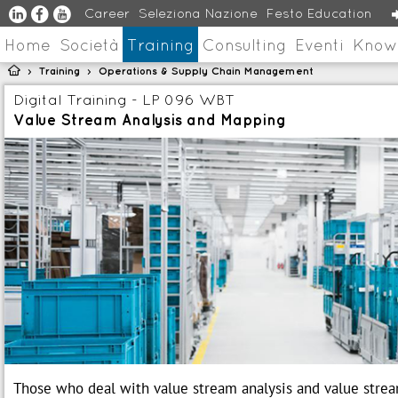
u
s
v
Career
Seleziona Nazione
Festo Education
Home
Società
Training
Consulting
Eventi
Know

Training
Operations & Supply Chain Management
>
>
Digital Training - LP 096 WBT
Value Stream Analysis and Mapping
Those who deal with value stream analysis and value stre