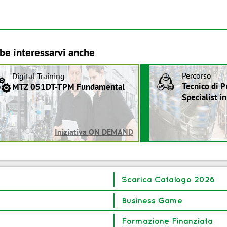
be interessarvi anche
Percorso
Digital Training
a
B
Tecnico di P
MTZ 051DT-TPM Fundamental
Specialist i
Iniziativa ON DEMAND
Scarica Catalogo 2026
Business Game
Formazione Finanziata