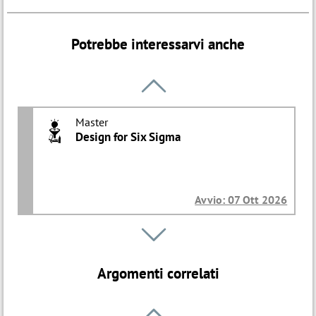
Potrebbe interessarvi anche

Master
O
Design for Six Sigma
Avvio: 07 Ott 2026
Percorso

B
Quality per il settore Automotive
Argomenti correlati
Iniziativa ON DEMAND
