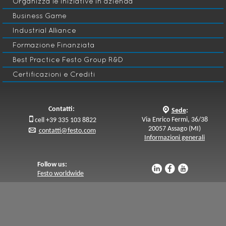
Organizza le iniziative in azienda
Business Game
Industrial Alliance
Formazione Finanziata
Best Practice Festo Group R&D
Certificazioni e Crediti
Contatti:
q
Sede
:

Via Enrico Fermi, 36/38
cell +39 335 103 8822
20057 Assago (MI)
p
contatti@festo.com
Informazioni generali
Follow us:
u
s
v
Festo worldwide
© Festo C.T.E. Srl - P.I. 13236390152 -
Legal Notice e Copyright
-
Data Privacy
-
Cookies