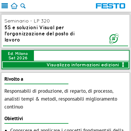



Seminario - LP 320
5S e soluzioni Visual per
l'organizzazione del posto di
F
lavoro
Ed. Milano
Set 2026
Visualizza informazioni edizioni

<
Modalità:
Aula
Rivolto a
Durata:
1g (8 ore)
Responsabili di produzione, di reparto, di processo,
Data:
10 Set 2026
analisti tempi & metodi, responsabili miglioramento

Brochure
continuo
Iscrizione entro:
03 Set 2026
Obiettivi

Prezzo:
€ 800,00
Aggiungi
Conoscere ed applicare i concetti fondamentali della