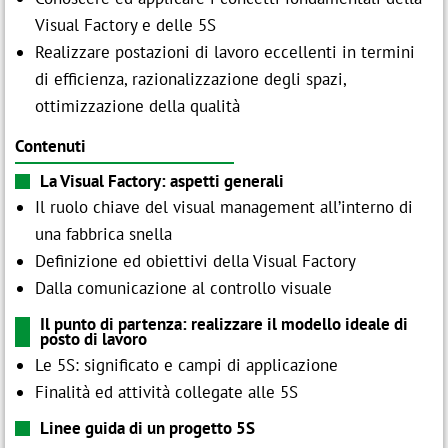

Modulo d'iscrizione
IT
EN
Visual Factory e delle 5S
Realizzare postazioni di lavoro eccellenti in termini
di efficienza, razionalizzazione degli spazi,
Assago (MI)
ottimizzazione della qualità
p
contatti@festo.com

cell +39 335 103 8822
Contenuti
La Visual Factory: aspetti generali
Il ruolo chiave del visual management all’interno di
una fabbrica snella
Definizione ed obiettivi della Visual Factory
Dalla comunicazione al controllo visuale
Il punto di partenza: realizzare il modello ideale di
posto di lavoro
Le 5S: significato e campi di applicazione
Finalità ed attività collegate alle 5S
Linee guida di un progetto 5S