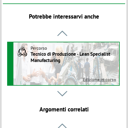
Potrebbe interessarvi anche

Percorso
B
Tecnico di Produzione - Lean Specialist
Manufacturing
Edizione in corso
Percorso

B
Industrializzazione
Argomenti correlati
Avvio: 12 Nov 2026
