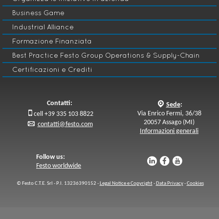
Edizione completata
Business Game
Industrial Alliance
Digital Training
B
Formazione Finanziata
LP 322 WBT-Poka Yoke WBT
Lean Six Sigma & Process
Best Practice Festo Group Operations & Supply-Chain
F
Excellence
Certificazioni e Crediti
Iniziativa ON DEMAND
Contatti:
q
Sede
:

Via Enrico Fermi, 36/38
cell +39 335 103 8822
20057 Assago (MI)
p
contatti@festo.com
Informazioni generali
Follow us:
u
s
v
Festo worldwide
© Festo C.T.E. Srl - P.I. 13236390152 -
Legal Notice e Copyright
-
Data Privacy
-
Cookies