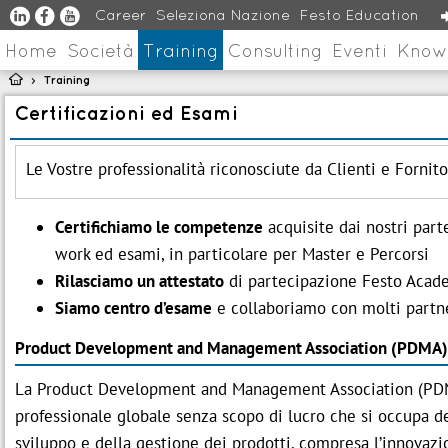
u
s
v
Career
Seleziona Nazione
Festo Education
Home
Società
Training
Consulting
Eventi
Know

Training
>
Certificazioni ed Esami
Le Vostre professionalità riconosciute da Clienti e Fornito
Certifichiamo le competenze
acquisite dai nostri part
work ed esami, in particolare per Master e Percorsi
Rilasciamo un attestato
di partecipazione Festo Acade
Siamo centro d’esame
e collaboriamo con molti partne
Product Development and Management Association (PDMA)
La Product Development and Management Association (PDM
professionale globale senza scopo di lucro che si occupa del
sviluppo e della gestione dei prodotti, compresa l’innovazi