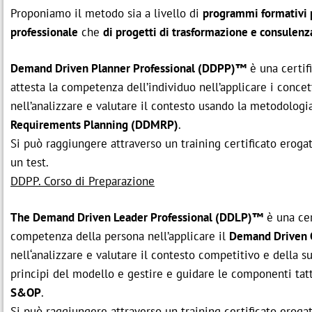
Proponiamo il metodo sia a livello di
programmi formativi p
professionale
che
di progetti di trasformazione e consulenz
Demand Driven Planner Professional (DDPP)™
è una certif
attesta la competenza dell’individuo nell’applicare i conce
nell’analizzare e valutare il contesto usando la metodolog
Requirements Planning (DDMRP)
.
Si può raggiungere attraverso un training certificato erogat
un test.
DDPP. Corso di Preparazione
The Demand Driven Leader Professional (DDLP)™
è una cer
competenza della persona nell’applicare il
Demand Driven 
nell‘analizzare e valutare il contesto competitivo e della su
principi del modello e gestire e guidare le componenti tat
S&OP
.
Si può raggiungere attraverso un training certificato erogat