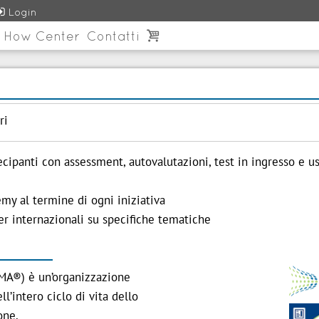

Login
 How Center
Contatti

ri
ecipanti con assessment, autovalutazioni, test in ingresso e us
my al termine di ogni iniziativa
r internazionali su specifiche tematiche
A®) è un’organizzazione
l’intero ciclo di vita dello
one.