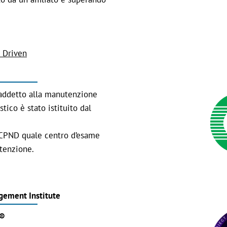
 Driven
e addetto alla manutenzione
tico è stato istituito dal
CICPND quale centro d’esame
utenzione.
gement Institute
I®