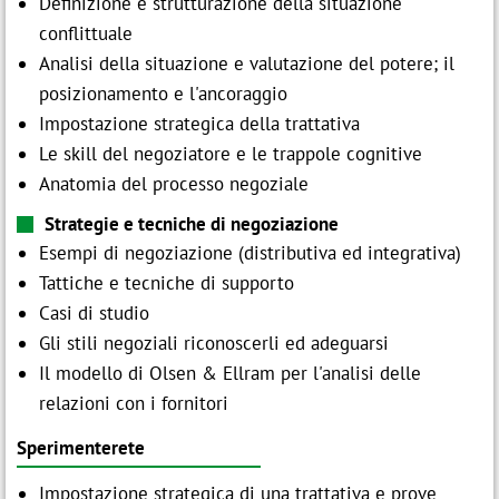
Definizione e strutturazione della situazione
conflittuale
Analisi della situazione e valutazione del potere; il
Assago (MI)
posizionamento e l'ancoraggio
p
contatti@festo.com
Impostazione strategica della trattativa

cell +39 335 103 8822
Le skill del negoziatore e le trappole cognitive
Anatomia del processo negoziale
Strategie e tecniche di negoziazione
Esempi di negoziazione (distributiva ed integrativa)
Tattiche e tecniche di supporto
Casi di studio
Gli stili negoziali riconoscerli ed adeguarsi
Il modello di Olsen & Ellram per l'analisi delle
relazioni con i fornitori
Sperimenterete
Impostazione strategica di una trattativa e prove