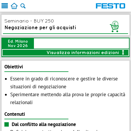



Seminario - BUY 250
G
Negoziazione per gli acquisti
Ed. Milano
Nov 2026
Visualizza informazioni edizioni

<
Modalità:
Aula
Obiettivi
Durata:
2gg (16 ore)
Date:
Essere in grado di riconoscere e gestire le diverse
19-20 Nov 2026
situazioni di negoziazione

Brochure
Sperimentare mettendo alla prova le proprie capacità
relazionali
Iscrizione entro:
12 Nov 2026

Prezzo:
€ 1.400,00
Aggiungi
Contenuti
Dal conflitto alla negoziazione

Modulo d'iscrizione
IT
EN