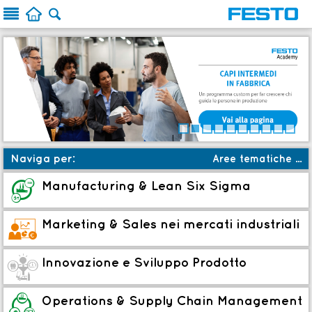



Naviga per:
Aree tematiche ...
a
Aree tematiche
J
Manufacturing & Lean Six Sigma
c
Soluzioni formative
t
Marketing & Sales nei mercati industriali
b
Ruoli
P
Innovazione e Sviluppo Prodotto
:
Prossimi avvii
★
Novità
B
Operations & Supply Chain Management