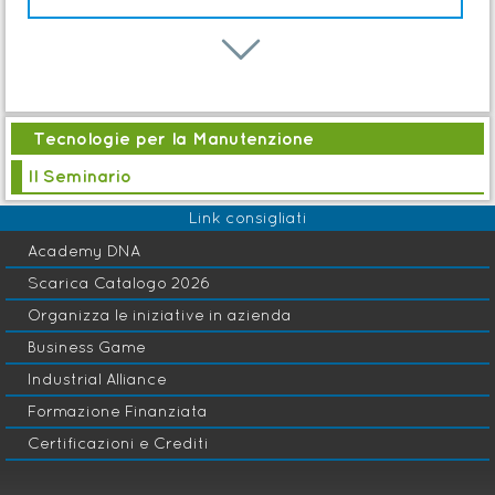

Gestione della
b
Manutenzione Industriale
Tecnologie per la Manutenzione
Il Seminario
Link consigliati
Academy DNA
Gestione della
c
Scarica Catalogo 2026
Manutenzione Civile e
Facility
Organizza le iniziative in azienda
Business Game
Industrial Alliance
Formazione Finanziata
Certificazioni e Crediti