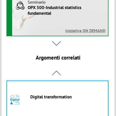
Seminario
B
OPX 300-Industrial statistics
fundamental
Iniziativa ON DEMAND
Master

a
Manutenzione e gestione degli asset
Argomenti correlati
Edizione in corso

Percorso
a
Supervisor di Manutenzione
Digital transformation
0
Edizione in corso