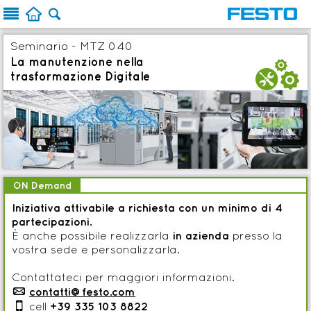



Seminario - MTZ 040
La manutenzione nella
b
trasformazione Digitale
ON Demand
Iniziativa attivabile a richiesta con un minimo di 4
partecipazioni.
È anche possibile realizzarla
in azienda
presso la
vostra sede e personalizzarla.
Contattateci per maggiori informazioni.
p
contatti@festo.com

cell
+39 335 103 8822