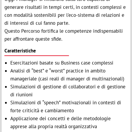
Iscrizione entro:
06 Ott 2026
generare risultati in tempi certi, in contesti complessi e

Iscriviti
con modalità sostenibili per l'eco-sistema di relazioni e
di interessi di cui fanno parte.

Modulo d'iscrizione
IT
Questo Percorso fortifica le competenze indispensabili
per affrontare queste sfide.
Assago (MI)
Caratteristiche
p
contatti@festo.com

cell +39 335 103 8822
Esercitazioni basate su Business case complessi
Analisi di “best” e “worst” practice in ambito
manageriale (casi reali di manager di multinazionali)
Simulazioni di gestione di collaboratori e di gestione
di riunioni
Simulazioni di “speech” motivazionali in contesti di
forte criticità e cambiamento
Applicazione dei concetti e delle metodologie
apprese alla propria realtà organizzativa