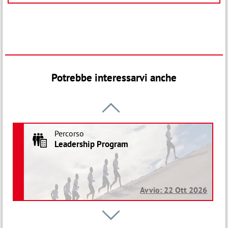
Potrebbe interessarvi anche

Percorso
R
Leadership Program
Avvio: 22 Ott 2026
Percorso

R
People Management program