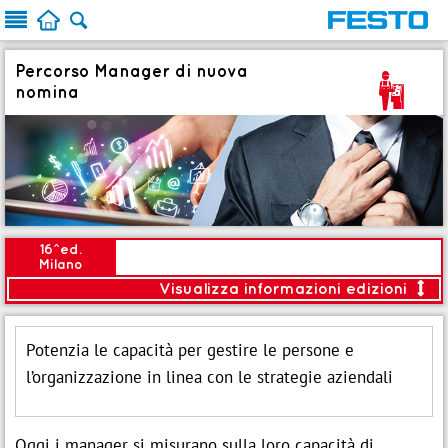



Percorso Manager di nuova
3
nomina
16^ed.
Milano
Visualizza informazioni edizioni

<
Modalità:
Aula
Potenzia le capacità per gestire le persone e
NUOVO PROGRAMMA
Avvio:
13 Ott 2026
l’organizzazione in linea con le strategie aziendali
Durata:
6gg (48 ore)
:
Piano date
Oggi i manager si misurano sulla loro capacità di