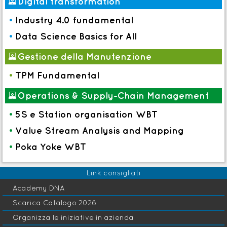
)
Digital transformation
•
Industry 4.0 fundamental
•
Data Science Basics for All
)
Gestione della Manutenzione
•
TPM Fundamental
)
Operations & Supply-Chain Management
•
5S e Station organisation WBT
•
Value Stream Analysis and Mapping
•
Poka Yoke WBT
Link consigliati
Academy DNA
Scarica Catalogo 2026
Organizza le iniziative in azienda