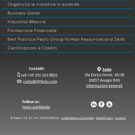
Organizza le iniziative in azienda
Business Game
Industrial Alliance
Formazione Finanziata
Best Practice Festo Group Human Resources and Skills
Certificazioni e Crediti
Contatti:
q
Sede
:

Via Enrico Fermi, 36/38
cell +39 335 103 8822
20057 Assago (MI)
p
contatti@festo.com
Informazioni generali
Follow us:
u
s
v
Festo worldwide
© Festo C.T.E. Srl - P.I. 13236390152 -
Legal Notice e Copyright
-
Data Privacy
-
Cookies