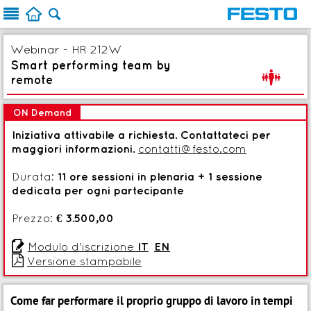



Webinar - HR 212W
Smart performing team by
T
remote
ON Demand
Iniziativa attivabile a richiesta. Contattateci per
maggiori informazioni.
contatti@festo.com
Durata:
11 ore sessioni in plenaria + 1 sessione
dedicata per ogni partecipante
Prezzo:
€ 3.500,00

Modulo d'iscrizione
IT
EN

Versione stampabile
Come far performare il proprio gruppo di lavoro in tempi