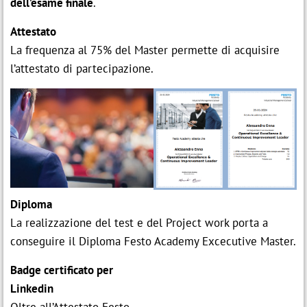
dell’esame finale
.

Modulo d'iscrizione
IT
Attestato
La frequenza al 75% del Master permette di acquisire
l’attestato di partecipazione.
Assago (MI)
p
contatti@festo.com

cell +39 335 103 8822
Diploma
La realizzazione del test e del Project work porta a
conseguire il Diploma Festo Academy Excecutive Master.
Badge certificato per
Linkedin
Oltre all’Attestato Festo