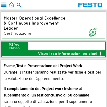



Master Operational Excellence
& Continuous Improvement
Leader
F
Certificazione
02^ed.
Milano
Visualizza informazioni edizioni

y
Modalità:
Blended
Esame, Test e Presentazione del Project Work
NOVITÀ
Durante il Master saranno realizzate verifiche e test per
Avvio:
11 Nov 2026
la valutazione dell’apprendimento.
Durata:
36gg (288 ore)
:
Piano date

Il completamento del Project work insieme al
Brochure
IT
superamento di un test conclusivo di 50 domande
Iscrizione entro:
04 Nov 2026
saranno oggetto di valutazione per il superamento

Iscriviti