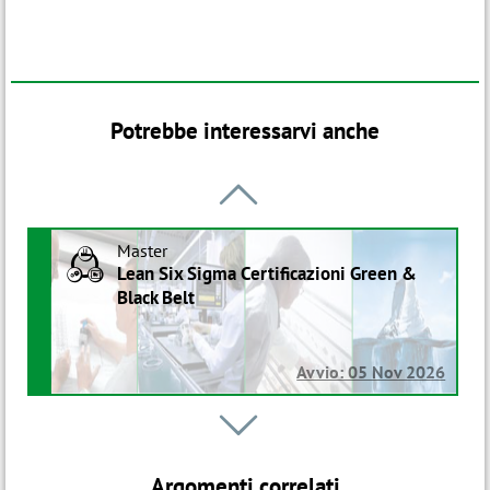
Potrebbe interessarvi anche

Master
B
Lean Six Sigma Certificazioni Green &
Black Belt
Avvio: 05 Nov 2026
Percorso

B
Tecnico di Produzione - Lean Specialist
in Process industry
Argomenti correlati