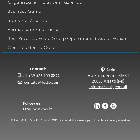
Organizza le iniziative in azienda
Business Game
Industrial Alliance
Formazione Finanziata
Best Practice Festo Group Operations & Supply-Chain
Certificazioni e Crediti
Contatti:
q
Sede
:

Via Enrico Fermi, 36/38
cell +39 335 103 8822
20057 Assago (MI)
p
contatti@festo.com
Informazioni generali
Follow us:
u
s
v
Festo worldwide
© Festo C.T.E. Srl - P.I. 13236390152 -
Legal Notice e Copyright
-
Data Privacy
-
Cookies