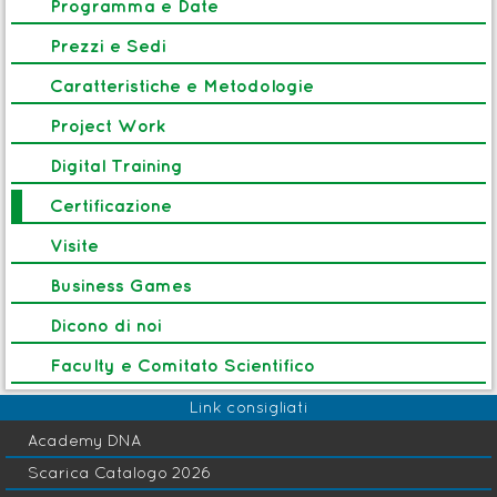
Programma e Date
Project Management
k
Prezzi e Sedi
Caratteristiche e Metodologie
Avvio: 09 Feb 2027
Project Work
Master
B
Adaptive Operations Management
Digital Training
Leadership & Team
T
Certificazione
Management
Visite
Edizione in corso
Business Games
Dicono di noi
Faculty e Comitato Scientifico
Link consigliati
Academy DNA
Scarica Catalogo 2026