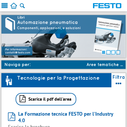



Naviga per:
Aree tematiche ...
a
Aree tematiche
Filtra
Tecnologie per la Progettazione
3

c
Soluzioni formative
b

Ruoli
Scarica il pdf dell'area
:
Prossimi avvii
La Formazione tecnica FESTO per l'Industry

★
Novità
4.0
Scarica la brochure