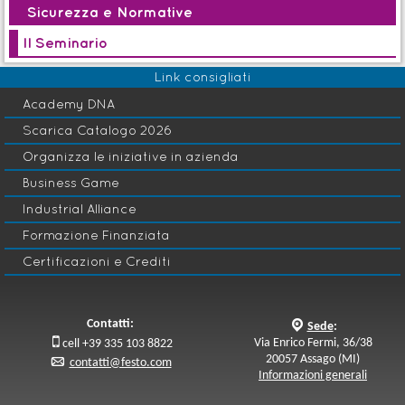
Sicurezza e Normative
Iniziativa ON DEMAND
Il Seminario
Seminario
Link consigliati
a
MTZ 610-Lock Out Tag Out (LOTO) negli
Academy DNA
interventi di manutenzione
Sicurezza e Normative
a
Scarica Catalogo 2026
Organizza le iniziative in azienda
Avvio: 23 Ott 2026
Business Game
Industrial Alliance
Formazione Finanziata
Innovazione e Sviluppo
Certificazioni e Crediti
O
Prodotto
Contatti:
q
Sede
:

Via Enrico Fermi, 36/38
cell +39 335 103 8822
20057 Assago (MI)
p
contatti@festo.com
Informazioni generali