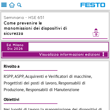



Seminario - HSE 651
Come prevenire le
manomissioni dei dispositivi di
c
sicurezza
Ed. Milano
Dic 2026
Visualizza informazioni edizioni

<
Modalità:
Aula
Rivolto a
Durata:
1g (8 ore)
RSPP, ASPP, Acquirenti e Verificatori di macchine,
Data:
17 Dic 2026
Progettisti dei posti di lavoro, Responsabili di

Brochure
Produzione, Responsabili di Manutenzione
Iscrizione entro:
10 Dic 2026
Obiettivi

Prezzo:
€ 600,00
Aggiungi
Nei luoghi di lavoro la manomissione dei dispositivi di