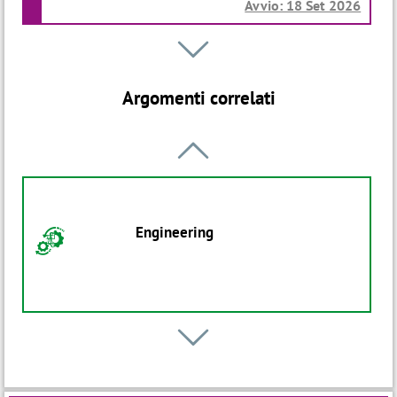
Avvio: 18 Set 2026
Seminario

a
HSE 440-Digital for Safety
Argomenti correlati
Iniziativa ON DEMAND

Seminario
a
HSE 330-La Direttiva Macchine ed
aggiornamenti al nuovo Regolamento
Engineering
E
2023
Avvio: 09 Nov 2026
Seminario
a

HSE 329-Modifica delle macchine già
funzionanti secondo la Direttiva
Tecnologie per la
3
Macchine 2006/42/CE
Progettazione