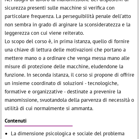

Modulo d'iscrizione
IT
EN
sicurezza presenti sulle macchine si verifica con
particolare frequenza. La perseguibilità penale dell'atto
non sembra in grado di arginare la sconsideratezza e la
Assago (MI)
leggerezza con cui viene reiterato.
p
contatti@festo.com
Lo scopo del corso è, in prima istanza, quello di fornire

cell +39 335 103 8822
una chiave di lettura delle motivazioni che portano a
mettere mano o a ordinare che venga messa mano alle
misure di protezione delle macchine, eludendone la
funzione. In seconda istanza, il corso si propone di offrire
un insieme coordinato di soluzioni - tecnologiche,
formative e organizzative - destinate a prevenire la
manomissione, svuotandola della parvenza di necessità o
utilità di cui normalmente si ammanta.
Contenuti
La dimensione psicologica e sociale del problema