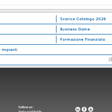
Scarica Catalogo 2026
Business Game
Formazione Finanziata
 impianti
Follow us:
u
s
v
Festo worldwide