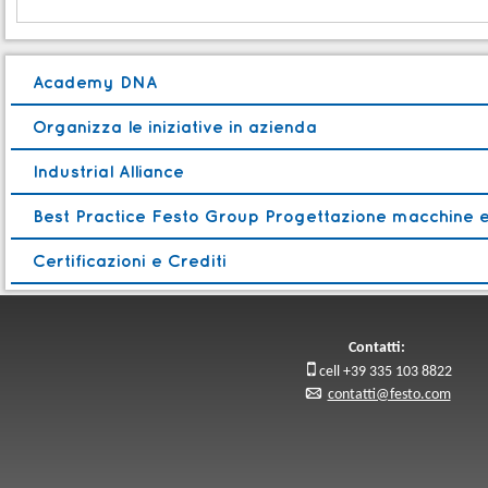
Academy DNA
Organizza le iniziative in azienda
Industrial Alliance
Best Practice Festo Group Progettazione macchine e
Certificazioni e Crediti
Contatti:

cell +39 335 103 8822
p
contatti@festo.com