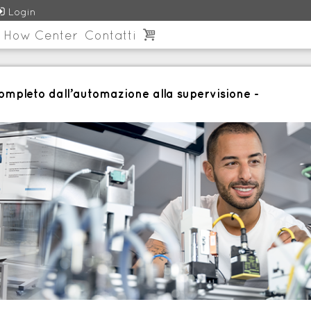

Login
 How Center
Contatti

ompleto dall’automazione alla supervisione -