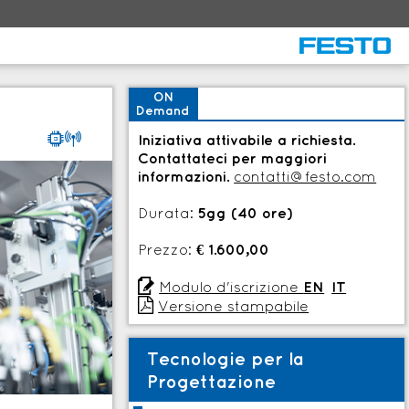
ON
Demand
9
Iniziativa attivabile a richiesta.
Contattateci per maggiori
informazioni.
contatti@festo.com
Durata:
5gg (40 ore)
Prezzo:
€ 1.600,00

Modulo d'iscrizione
EN
IT

Versione stampabile
Tecnologie per la
Progettazione