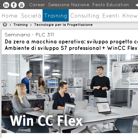
u
s
v
Career
Seleziona Nazione
Festo Education
Home
Società
Training
Consulting
Eventi
Know

Training
Tecnologie per la Progettazione
>
>
Seminario - PLC 311
Da zero a macchina operativa: sviluppo progetto c
Ambiente di sviluppo S7 professional + WinCC Flex