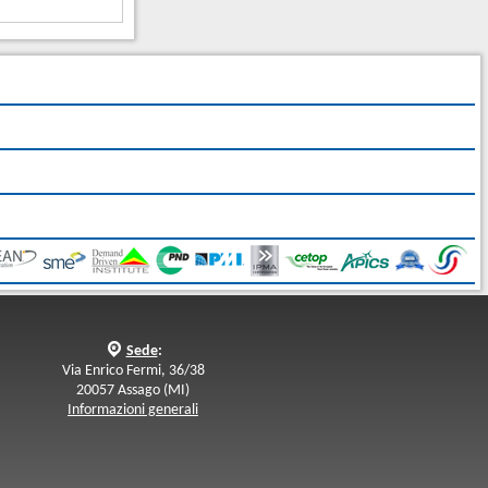
q
Sede
:
Via Enrico Fermi, 36/38
20057 Assago (MI)
Informazioni generali