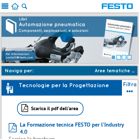



Naviga per:
Aree tematiche ...
a
Aree tematiche
Filtra
Tecnologie per la Progettazione
3

c
Soluzioni formative
b

Ruoli
Scarica il pdf dell'area
:
Prossimi avvii
La Formazione tecnica FESTO per l'Industry

★
Novità
4.0
Scarica la brochure