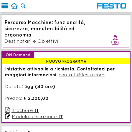



Percorso Macchine: funzionalità,
sicurezza, manutenibilità ed
ergonomia
c
Destinatari e Obiettivi
ON Demand
NUOVO PROGRAMMA
Iniziativa attivabile a richiesta. Contattateci per
maggiori informazioni.
contatti@festo.com
Durata:
5gg (40 ore)
Prezzo:
€ 2.300,00

Brochure
IT

Modulo d'iscrizione
IT