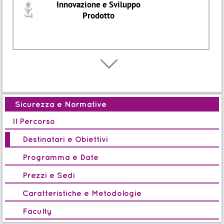
Innovazione e Sviluppo
O
Prodotto
Avvio: 12 Nov 2026
Percorso
O

Product Development Excellence
Tecnologie per la
3
Progettazione
Sicurezza e Normative
Avvio: 19 Ott 2026
Il Percorso
Percorso
Destinatari e Obiettivi
O
Product re-design to cost
Programma e Date
Sicurezza e Normative
a
Prezzi e Sedi
Caratteristiche e Metodologie
Edizione completata
Faculty
Percorso