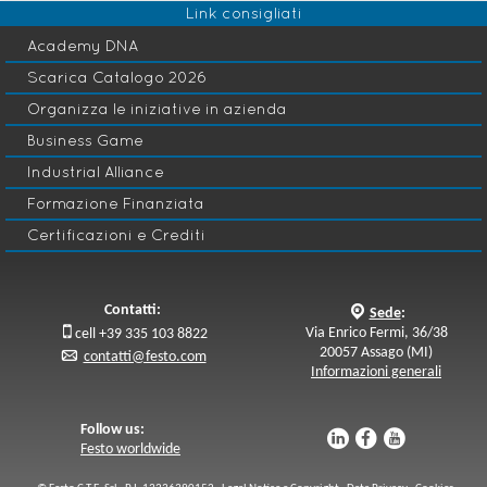
R
Shopfloor Management
Link consigliati
Project Management
k
Academy DNA
Scarica Catalogo 2026
Avvio: 24 Set 2026
Organizza le iniziative in azienda
Business Game
Industrial Alliance
Formazione Finanziata
Certificazioni e Crediti
Contatti:
q
Sede
:

Via Enrico Fermi, 36/38
cell +39 335 103 8822
20057 Assago (MI)
p
contatti@festo.com
Informazioni generali
Follow us:
u
s
v
Festo worldwide