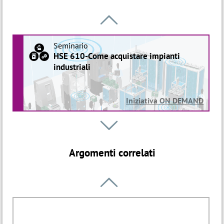

Seminario
a
HSE 610-Come acquistare impianti
industriali
Iniziativa ON DEMAND
Percorso

k
Project Manager Hybrid
Argomenti correlati
Avvio: 26 Nov 2026

Percorso
B
Industrializzazione