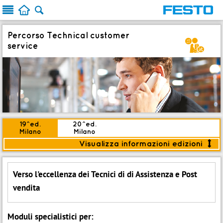



Percorso Technical customer
z
service
19^ed.
20^ed.
Milano
Milano
Visualizza informazioni edizioni

<
Modalità:
Aula
Verso l'eccellenza dei Tecnici di di Assistenza e Post
NOVITÀ
In corso
vendita
:
Piano date
Moduli specialistici per:

Iscriviti