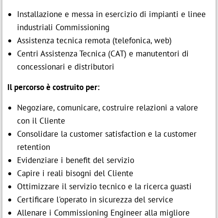
Installazione e messa in esercizio di impianti e linee

Modulo d'iscrizione
IT
industriali Commissioning
Assistenza tecnica remota (telefonica, web)
Centri Assistenza Tecnica (CAT) e manutentori di
Assago (MI)
concessionari e distributori
p
contatti@festo.com

cell +39 335 103 8822
Il percorso è costruito per:
Negoziare, comunicare, costruire relazioni a valore
con il Cliente
Consolidare la customer satisfaction e la customer
retention
Evidenziare i benefit del servizio
Capire i reali bisogni del Cliente
Ottimizzare il servizio tecnico e la ricerca guasti
Certificare l'operato in sicurezza del service
Allenare i Commissioning Engineer alla migliore