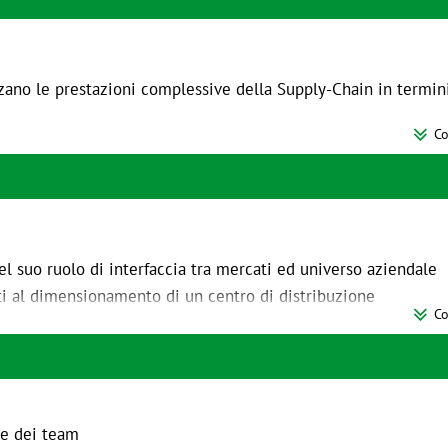
no le prestazioni complessive della Supply-Chain in termini 

Co
ori correlati
ndo le attività a valore e gli sprechi con il Value Stream Ma
 a valore e tagliare gli sprechi
el suo ruolo di interfaccia tra mercati ed universo aziendale
to
ti al dimensionamento di un centro di distribuzione

Co
ungere le prestazioni del servizio
no quale precondizione per il miglioramento continuo
r, distributori, etc)
to sul dimensionamento delle strutture e delle risorse ad esse
 pull (replenishment) e push
 e dei team