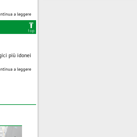
azzino
ntinua a leggere

top
 RFID, etc
gici più idonei
ntinua a leggere
sibiltà e costi
Seminario
B