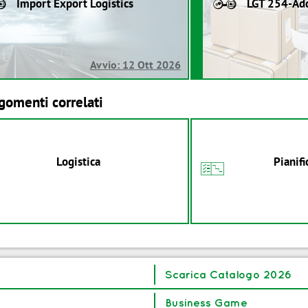
Import Export Logistics
LGT 254-Add
Avvio: 12 Ott 2026
tici
gomenti correlati
Logistica
Pianif
C
TT di progetto)
automatiche
zzino
Scarica Catalogo 2026
ale
Business Game