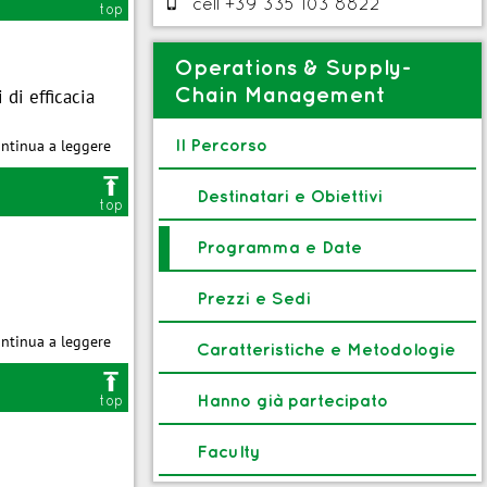

cell +39 335 103 8822
top
Operations & Supply-
Chain Management
di efficacia
Il Percorso
ntinua a leggere

Destinatari e Obiettivi
top
pping
Programma e Date
Prezzi e Sedi
ntinua a leggere
Caratteristiche e Metodologie

Hanno già partecipato
top
 collegate
Faculty