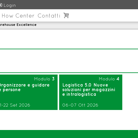

Login
 How Center
Contatti

rehouse Excellence
Modulo
3
Modulo
4
Organizzare e guidare
Logistica 5.0 Nuove
e persone
soluzioni per magazzini
e intralogistica
1-22 Set 2026
06-07 Ott 2026