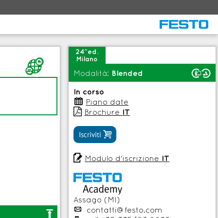
24^ed.
Milano
H
y
Modalità:
Blended
In corso
:
Piano date

Brochure
IT

Iscriviti

Modulo d'iscrizione
IT
Assago (MI)
p
contatti@festo.com
