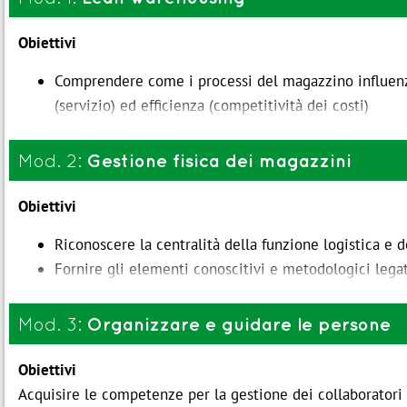
Obiettivi
Comprendere come i processi del magazzino influenza
(servizio) ed efficienza (competitività dei costi)
Riconoscere i principali processi e leggere gli indicat
Identificare le aree di miglioramento
Gestione fisica dei magazzini
Mod. 2:
Acquisire le modalità per mappare processi identifica
Obiettivi
Che cos'è la Supply-Chain
I fondamenti del Lean thinking: individuare le attività
Riconoscere la centralità della funzione logistica e d
Modelli logistico-produttivi e parametri di riferimen
Fornire gli elementi conoscitivi e metodologici lega
Il ruolo del magazzino nella Supply-Chain e nel raggi
Il ruolo centrale della logistica
La mappatura del flusso del valore (VSM) in magazzi
Organizzare e guidare le persone
Mod. 3:
Livello di servizio e SLA (Service Level Agreement)
Evoluzione della logistica
Scorta vs. servizio; rete propria vs. rete esterna (deale
Obiettivi
Il servizio e la curva costo/servizio ed il loro impat
Programmazione: sistemi di pianificazione e logiche
Acquisire le competenze per la gestione dei collaboratori