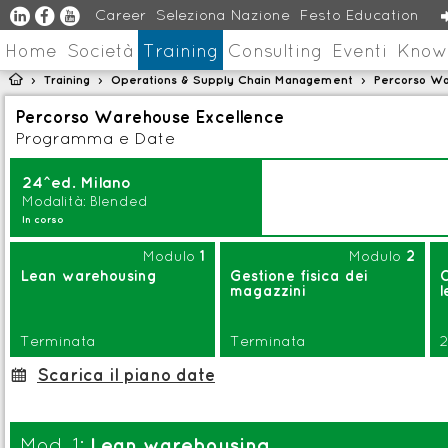
u
s
v
Career
Seleziona Nazione
Festo Education
Home
Società
Training
Consulting
Eventi
Know

Training
Operations & Supply Chain Management
Percorso Wa
>
>
>
Percorso Warehouse Excellence
Programma e Date
24^ed. Milano
Modalità: Blended
In corso
Modulo
1
Modulo
2
Lean warehousing
Gestione fisica dei
magazzini
l
Terminata
Terminata
2
Scarica il piano date
:
Lean warehousing
Mod. 1: