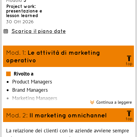
Modulo
5
p
contatti@festo.com
Project work:
presentazione e

cell +39 335 103 8822
lesson learned
30 Ott 2026
Scarica il piano date
:
Le attività di marketing
Mod. 1:

operativo
top
Rivolto a
Product Managers
Brand Managers
Marketing Managers

Continua a leggere
Impiegati e responsabili delle funzioni marketing,

comunicazione e commerciale in genere.
Il marketing omnichannel
Mod. 2:
top
Obiettivi
La relazione dei clienti con le aziende avviene sempre