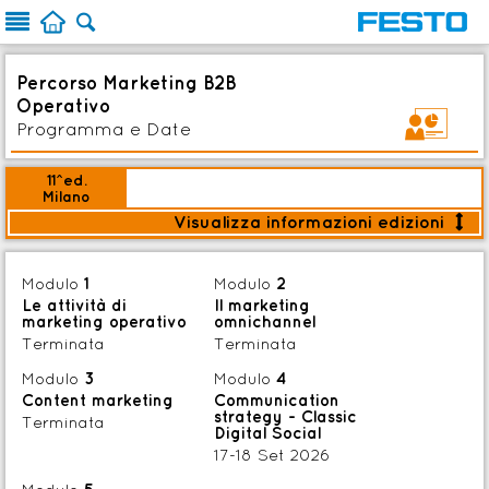



Percorso Marketing B2B
Operativo
u
Programma e Date
11^ed.
Milano
Visualizza informazioni edizioni

y
Modalità:
Blended
Modulo
1
Modulo
2
NUOVO PROGRAMMA
Le attività di
Il marketing
In corso
marketing operativo
omnichannel
:
Piano date
Terminata
Terminata
Modulo
3
Modulo
4

Iscriviti
Content marketing
Communication
strategy - Classic
Terminata
Digital Social
17-18 Set 2026
Assago (MI)