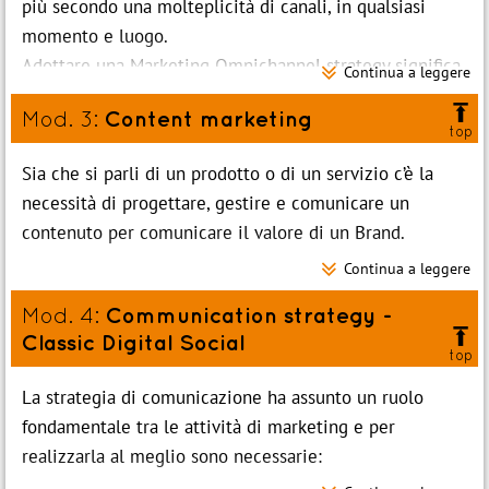
più secondo una molteplicità di canali, in qualsiasi
Fornire strumenti concreti per valutare la
momento e luogo.
correttezza di un posizionamento strategico sul
Adottare una Marketing Omnichannel strategy significa

Continua a leggere
mercato
integrare e coordinare tutti i potenziali touchpoint, i
Identificare le attività più corrette ed efficaci per

Content marketing
Mod. 3:
momenti di contatto tra azienda e clienti, offrendo
esaltare al meglio opportunità e vantaggi del
top
un’immagine coordinata nell’esperienza del cliente.
prodotto
Sia che si parli di un prodotto o di un servizio c’è la
A chi è rivolto
necessità di progettare, gestire e comunicare un
Direzione commerciale
Contenuti
contenuto per comunicare il valore di un Brand.
Direzione marketing
Brand Positioning

Continua a leggere
Il content marketing è ormai una competenza
Marketing manager
Dalla definizione del percorso strategico alla
irrinunciabile per attirare l’interesse dei clienti, per
Digital marketing manager
Communication strategy -
Mod. 4:
costruzione di un piano di marketing operativo
indirizzarne le scelte e per migliorare il valore del

Responsabili marketing
Classic Digital Social
Check-up strategico: le variabili esterne e interne e
top
marchio.
Product manager e funzioni di marketing operativo
la sintesi strategica
La strategia di comunicazione ha assunto un ruolo
Business development manager
A chi è rivolto
Prodotto e mercato: matrici di analisi competitiva
fondamentale tra le attività di marketing e per
Direzione commerciale
Obiettivi di marketing e obiettivi di comunicazione
Obiettivi
realizzarla al meglio sono necessarie:
Direzione marketing
Comprendere l’evoluzione dello scenario dei canali