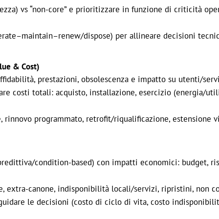
ezza) vs “non-core” e prioritizzare in funzione di criticità oper
perate–maintain–renew/dispose) per allineare decisioni tecni
alue & Cost)
affidabilità, prestazioni, obsolescenza e impatto su utenti/serv
e costi totali: acquisto, installazione, esercizio (energia/utili
 rinnovo programmato, retrofit/riqualificazione, estensione vi
predittiva/condition-based) con impatti economici: budget, ris
ze, extra-canone, indisponibilità locali/servizi, ripristini, non 
dare le decisioni (costo di ciclo di vita, costo indisponibilit