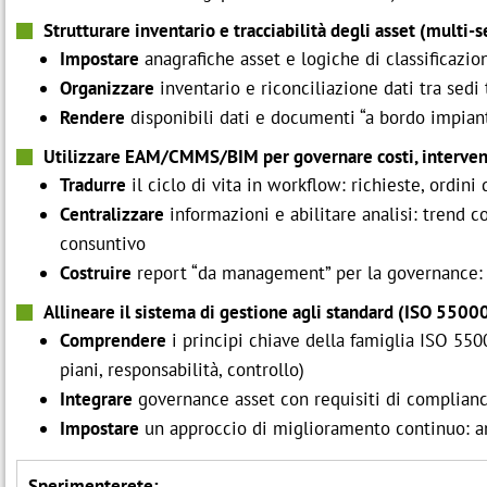
Strutturare inventario e tracciabilità degli asset (multi-
Impostare
anagrafiche asset e logiche di classificazio
Organizzare
inventario e riconciliazione dati tra sed
Rendere
disponibili dati e documenti “a bordo impianto
Utilizzare EAM/CMMS/BIM per governare costi, intervent
Tradurre
il ciclo di vita in workflow: richieste, ordini 
Centralizzare
informazioni e abilitare analisi: trend cos
consuntivo
Costruire
report “da management” per la governance: pri
Allineare il sistema di gestione agli standard (ISO 5500
Comprendere
i principi chiave della famiglia ISO 55000 
piani, responsabilità, controllo)
Integrare
governance asset con requisiti di compliance 
Impostare
un approccio di miglioramento continuo: anal
Sperimenterete: