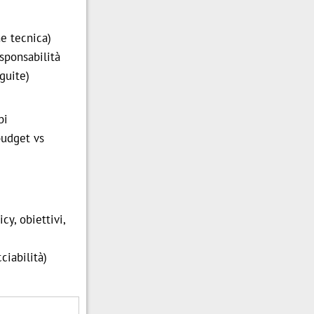
ne tecnica)
sponsabilità
guite)
bi
 budget vs
cy, obiettivi,
ciabilità)