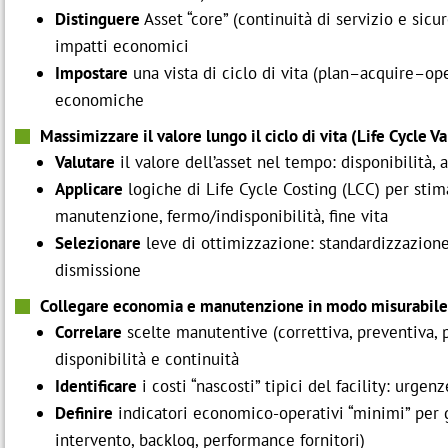
Distinguere
Asset “core” (continuità di servizio e sicur
impatti economici
Impostare
una vista di ciclo di vita (plan–acquire–o
economiche
Massimizzare il valore lungo il ciclo di vita (Life Cycle V
Valutare
il valore dell’asset nel tempo: disponibilità, 
Applicare
logiche di Life Cycle Costing (LCC) per stimar
manutenzione, fermo/indisponibilità, fine vita
Selezionare
leve di ottimizzazione: standardizzazione,
dismissione
Collegare economia e manutenzione in modo misurabile
Correlare
scelte manutentive (correttiva, preventiva, 
disponibilità e continuità
Identificare
i costi “nascosti” tipici del facility: urgen
Definire
indicatori economico-operativi “minimi” per gui
intervento, backlog, performance fornitori)