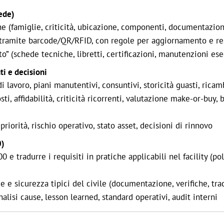
sede)
ne (famiglie, criticità, ubicazione, componenti, documentazio
i tramite barcode/QR/RFID, con regole per aggiornamento e re
” (schede tecniche, libretti, certificazioni, manutenzioni ese
i e decisioni
di lavoro, piani manutentivi, consuntivi, storicità guasti, ricam
ti, affidabilità, criticità ricorrenti, valutazione make-or-buy,
orità, rischio operativo, stato asset, decisioni di rinnovo
0)
e tradurre i requisiti in pratiche applicabili nel facility (poli
e sicurezza tipici del civile (documentazione, verifiche, trac
isi cause, lesson learned, standard operativi, audit interni