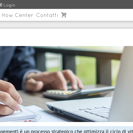

Login
 How Center
Contatti

gement) è un processo strategico che ottimizza il ciclo di vit