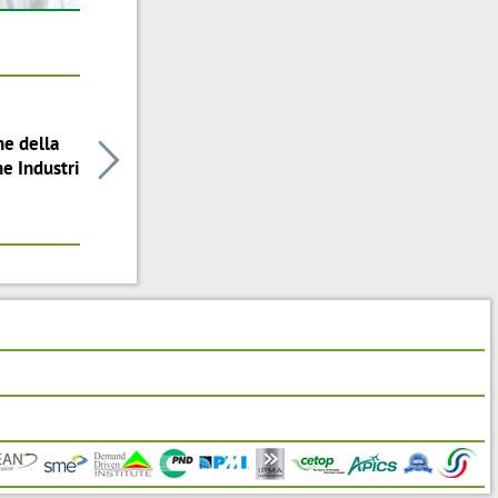
ne della

e Industriale