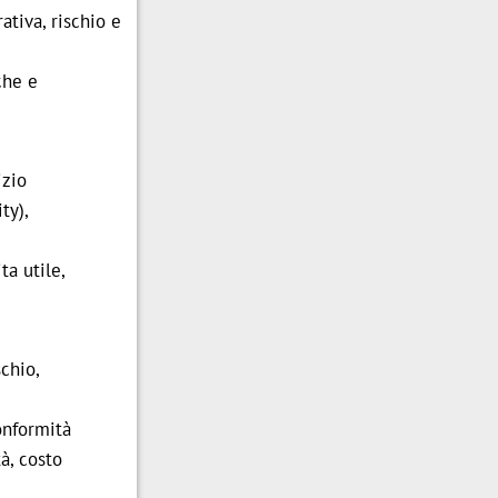
ativa, rischio e
che e
izio
ty),
ta utile,
chio,
conformità
à, costo