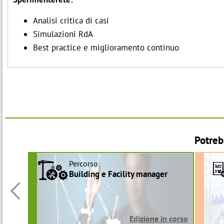
Analisi critica di casi
Simulazioni RdA
Best practice e miglioramento continuo
Potreb
Percorso
a
Building e Facility manager

Edizione in corso