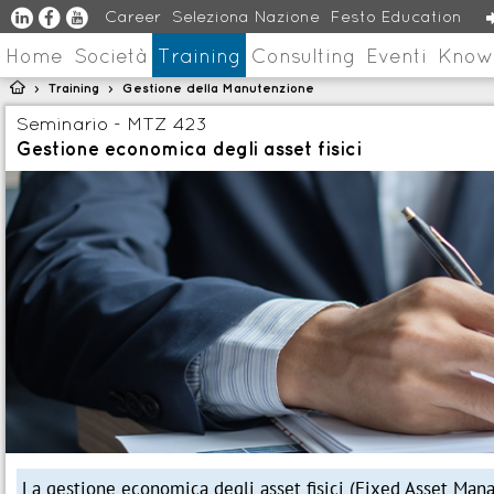
u
s
v
Career
Seleziona Nazione
Festo Education
Home
Società
Training
Consulting
Eventi
Know

Training
Gestione della Manutenzione
>
>
Seminario - MTZ 423
Gestione economica degli asset fisici
La gestione economica degli asset fisici (Fixed Asset Mana