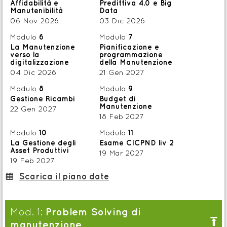
Modulo d'iscrizione
IT
Affidabilità e
Predittiva 4.0 e Big
Manutenibilità
Data
06 Nov 2026
03 Dic 2026
Modulo
6
Modulo
7
Assago (MI)
La Manutenzione
Pianificazione e
p
contatti@festo.com
verso la
programmazione
digitalizzazione
della Manutenzione

cell +39 335 103 8822
04 Dic 2026
21 Gen 2027
Modulo
8
Modulo
9
Gestione Ricambi
Budget di
Manutenzione
22 Gen 2027
18 Feb 2027
Modulo
10
Modulo
11
La Gestione degli
Esame CICPND liv 2
Asset Produttivi
19 Mar 2027
19 Feb 2027
Scarica il piano date
:
Problem Solving di
Mod. 1:

manutenzione