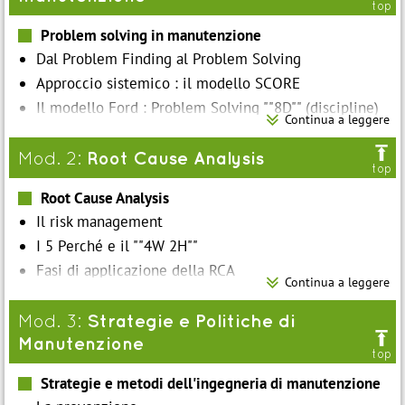
top
Problem solving in manutenzione
Dal Problem Finding al Problem Solving
Approccio sistemico : il modello SCORE
Il modello Ford : Problem Solving ""8D"" (discipline)

Continua a leggere
I tools : Diagramma di Ishikawa e analisi di Pareto

Analisi FMECA
Root Cause Analysis
Mod. 2:
top
Root Cause Analysis
Il risk management
I 5 Perché e il ""4W 2H""
Fasi di applicazione della RCA

Continua a leggere
Strategie e Politiche di
Mod. 3:

Manutenzione
top
Strategie e metodi dell'ingegneria di manutenzione