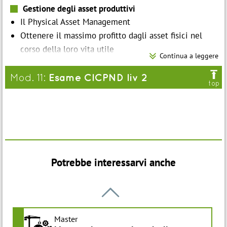
Gestione degli asset produttivi
Il Physical Asset Management
Ottenere il massimo profitto dagli asset fisici nel
corso della loro vita utile

Continua a leggere
Correlazione economia-manutenzione

Sistema di Gestione degli Asset : Norma ISO 55000
Esame CICPND liv 2
Mod. 11:
top
Potrebbe interessarvi anche

Master
a