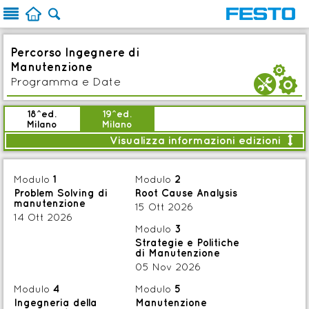



Percorso Ingegnere di
Manutenzione
b
Programma e Date
18^ed.
19^ed.
Milano
Milano
Visualizza informazioni edizioni

<
Modalità:
Aula
Modulo
1
Modulo
2
Avvio:
14 Ott 2026
Problem Solving di
Root Cause Analysis
Durata:
11gg (88 ore)
manutenzione
15 Ott 2026
:
Piano date
14 Ott 2026

Modulo
3
Brochure
IT
Strategie e Politiche
di Manutenzione
Iscrizione entro:
07 Ott 2026
05 Nov 2026

Iscriviti
Modulo
4
Modulo
5
Ingegneria della
Manutenzione
