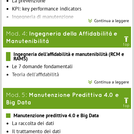
La prevenzione
KPI: key performance indicators
Ingegneria di manutenzione

Continua a leggere
Manutenzione affidabilistica
Ingegneria della Affidabilità e
Mod. 4:

Manutenibilità
top
Ingegneria dell'affidabilità e manutenibilità (RCM e
RAMS)
Le 7 domande fondamentali
Teoria dell'affidabilità

Continua a leggere
Ridondanze totali e parziali
Sistemi riparabili e non
Manutenzione Predittiva 4.0 e
Mod. 5:
Diagramma decisionale

Big Data
Organizzazione per implementare la RCM
top
Manutenzione predittiva 4.0 e Big Data
La raccolta dei dati
Il trattamento dei dati