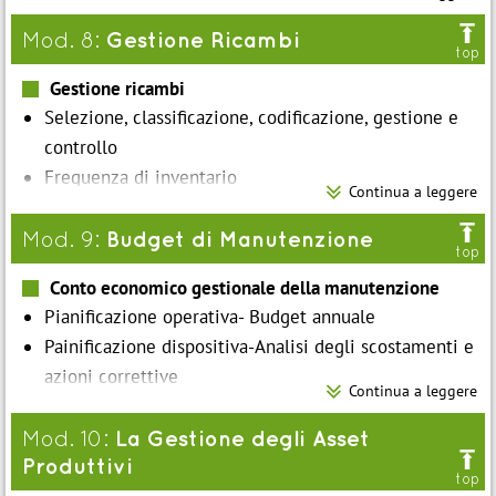
La schedulazione

Gestione Ricambi
Mod. 8:
Monitoraggio: misurazione e controllo
top
Gestione ricambi
Selezione, classificazione, codificazione, gestione e
controllo
Frequenza di inventario

Continua a leggere
Giacenza fisica e contabile

Norma UNI e KPI
Budget di Manutenzione
Mod. 9:
top
Ottimizzazione gestione scorte di magazzino
Conto economico gestionale della manutenzione
Congruenza tra politica manutentiva e gestione
Pianificazione operativa- Budget annuale
ricambi
Painificazione dispositiva-Analisi degli scostamenti e
azioni correttive

Continua a leggere
Il controllo budgetario della manutenzione
KPI economici della manutenzione
La Gestione degli Asset
Mod. 10:

Produttivi
top