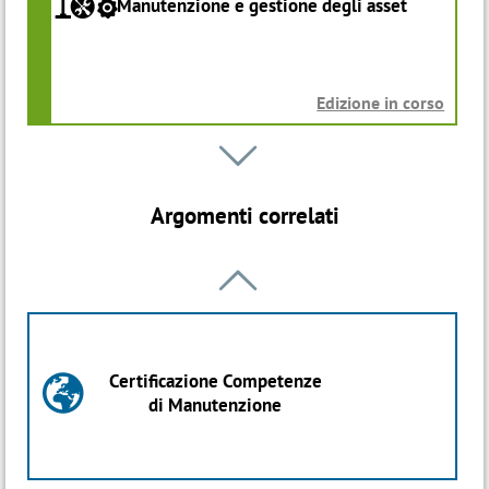
Manutenzione e gestione degli asset
Edizione in corso
Percorso

a
Supervisor di Manutenzione
Argomenti correlati
Avvio: 08 Ott 2026

Percorso
0
AI e Industrial Intelligence
Certificazione Competenze

di Manutenzione
Avvio: 09 Feb 2027