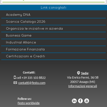
Link consigliati
Academy DNA
Scarica Catalogo 2026
Organizza le iniziative in azienda
Business Game
Industrial Alliance
Formazione Finanziata
Certificazioni e Crediti
Contatti:
q
Sede
:

Via Enrico Fermi, 36/38
cell +39 335 103 8822
20057 Assago (MI)
p
contatti@festo.com
Informazioni generali
Follow us:
u
s
v
Festo worldwide