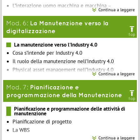
L’interazione uomo macchina e macchina –

Continua a leggere
macchina
La Manutenzione verso la
Mod. 6:

digitalizzazione
top
La manutenzione verso l'Industry 4.0
Cosa s’intende per Industry 4.0
Il ruolo della manutenzione nell’Industry 4.0
Physical asset management nell’Industry 4.0

Continua a leggere
Le implicazioni nell’organizzazione aziendale
Early Equipment Management
Pianificazione e
Mod. 7:

programmazione della Manutenzione
top
Pianificazione e programmazione delle attività di
manutenzione
Pianificazione di progetto
La WBS

Continua a leggere
Responsabilità, relazioni e vincoli di progetto