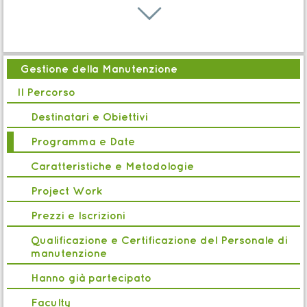
Percorso
3

Progettista macchine e impianti 4.0
Gestione della
b
Manutenzione Industriale
Gestione della Manutenzione
Edizione completata
Il Percorso
Percorso
Destinatari e Obiettivi
k
Project Manager Hybrid
Programma e Date
Gestione della
c
Manutenzione Civile e
Caratteristiche e Metodologie
Facility
Project Work
Edizione in corso
Prezzi e Iscrizioni
Qualificazione e Certificazione del Personale di
manutenzione
Hanno già partecipato
Faculty