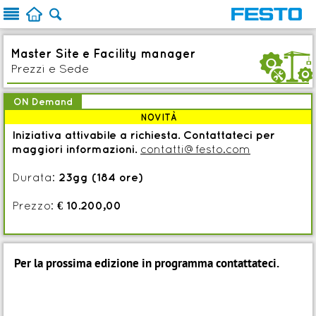



Master Site e Facility manager
c
Prezzi e Sede
ON Demand
NOVITÀ
Iniziativa attivabile a richiesta. Contattateci per
maggiori informazioni.
contatti@festo.com
Durata:
23gg (184 ore)
Prezzo:
€ 10.200,00
Per la prossima edizione in programma contattateci.