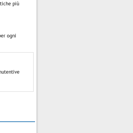
stiche più
per ogni
anutentive