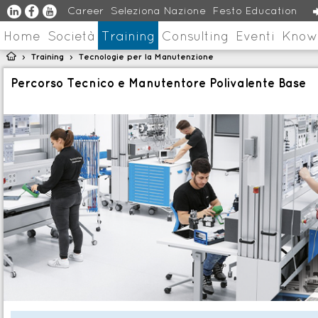
u
s
v
Career
Seleziona Nazione
Festo Education
Home
Società
Training
Consulting
Eventi
Know

Training
Tecnologie per la Manutenzione
>
>
Percorso Tecnico e Manutentore Polivalente Base