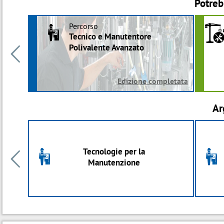
Potreb
Percorso
3
Tecnico e Manutentore
Polivalente Avanzato

Edizione completata
Ar
Tecnologie per la
3
3

Manutenzione