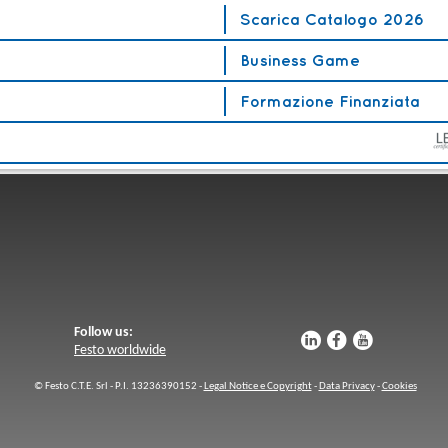
Scarica Catalogo 2026
Business Game
Formazione Finanziata
Follow us:
u
s
v
Festo worldwide
© Festo C.T.E. Srl - P.I. 13236390152 -
Legal Notice e Copyright
-
Data Privacy
-
Cookies