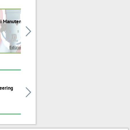
di Manutenzione

Edizione in corso
eering
