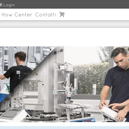

Login
 How Center
Contatti
