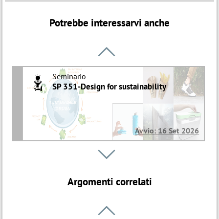
Potrebbe interessarvi anche

Seminario
O
SP 351-Design for sustainability
Avvio: 16 Set 2026
Seminario

B
ENG 600-Come misurare la carbon
footprint di un prodotto / processo
Argomenti correlati
industriale
Iniziativa ON DEMAND
