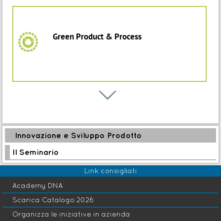
Master
5
Sustainability management
Green Product & Process
8
Edizione completata
Percorso
O

Product Development Excellence
Innovazione e Sviluppo
O
Prodotto
Innovazione e Sviluppo Prodotto
Avvio: 19 Ott 2026
Il Seminario
Link consigliati
Academy DNA
Energy Efficiency
5
Scarica Catalogo 2026
Organizza le iniziative in azienda