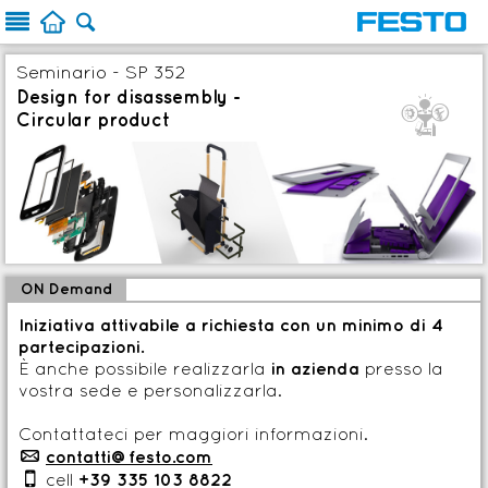



Seminario - SP 352
Design for disassembly -
Q
Circular product
ON Demand
Iniziativa attivabile a richiesta con un minimo di 4
partecipazioni.
È anche possibile realizzarla
in azienda
presso la
vostra sede e personalizzarla.
Contattateci per maggiori informazioni.
p
contatti@festo.com

cell
+39 335 103 8822