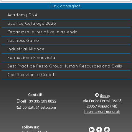
Link consigliati
Academy DNA
Scarica Catalogo 2026
Organizza le iniziative in azienda
Business Game
Industrial Alliance
Formazione Finanziata
Best Practice Festo Group Human Resources and Skills
Certificazioni e Crediti
Contatti:
q
Sede
:

Via Enrico Fermi, 36/38
cell +39 335 103 8822
20057 Assago (MI)
p
contatti@festo.com
Informazioni generali
Follow us:
u
s
v