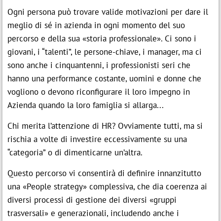
Iscrizione entro:
01 Set 2026
Ogni persona può trovare valide motivazioni per dare il

Iscriviti
meglio di sé in azienda in ogni momento del suo
percorso e della sua «storia professionale». Ci sono i

Modulo d'iscrizione
IT
giovani, i “talenti”, le persone-chiave, i manager, ma ci
sono anche i cinquantenni, i professionisti seri che
hanno una performance costante, uomini e donne che
Assago (MI)
vogliono o devono riconfigurare il loro impegno in
p
contatti@festo.com
Azienda quando la loro famiglia si allarga...

cell +39 335 103 8822
Chi merita l’attenzione di HR? Ovviamente tutti, ma si
rischia a volte di investire eccessivamente su una
“categoria” o di dimenticarne un’altra.
Questo percorso vi consentirà di definire innanzitutto
una «People strategy» complessiva, che dia coerenza ai
diversi processi di gestione dei diversi «gruppi
trasversali» e generazionali, includendo anche i