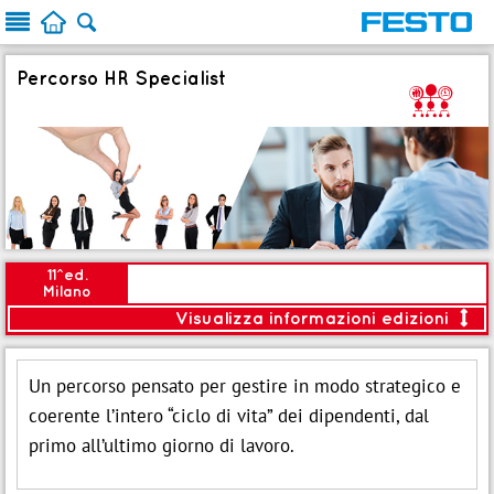



Percorso HR Specialist
S
11^ed.
Milano
Visualizza informazioni edizioni

<
Modalità:
Aula
Un percorso pensato per gestire in modo strategico e
Avvio:
08 Set 2026
coerente l’intero “ciclo di vita” dei dipendenti, dal
Durata:
7gg (56 ore)
:
Piano date
primo all’ultimo giorno di lavoro.

Brochure
IT