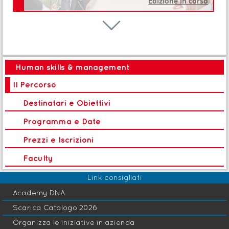
Edizione in corso
Percorso

R
Problem Solving Program
Human skills & management
Avvio: 24 Set 2026
Il Percorso
Destinatari e Obiettivi
Seminario
B
LP 070-Toyota Kata
Programma e Date
Prezzi e Iscrizioni
Faculty
Avvio: 09 Nov 2026
Link consigliati
Academy DNA
Scarica Catalogo 2026
Organizza le iniziative in azienda