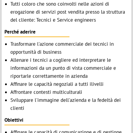
Tutti coloro che sono coinvolti nelle azioni di
erogazione di servizi post vendita presso la struttura
Assago (MI)
p
contatti@festo.com
del cliente: Tecnici e Service engineers

cell +39 335 103 8822
Perché aderire
Trasformare l'azione commerciale dei tecnici in
opportunità di business
Allenare i tecnici a cogliere ed interpretare le
informazioni da un punto di vista commerciale e
riportarle correttamente in azienda
Affinare le capacità negoziali a tutti ilivelli
Affrontare contesti multiculturali
Sviluppare l'immagine dell'azienda e la fedeltà dei
clienti
Obiettivi
Affinare le capacità di comunicazione e di gestione