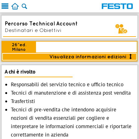



Percorso Technical Account
z
Destinatari e Obiettivi
26^ed.
Milano
Visualizza informazioni edizioni

<
Modalità:
Aula
A chi è rivolto
Avvio:
13 Ott 2026
Durata:
Responsabili del servizio tecnico e ufficio tecnico
4gg (32 ore)
:
Piano date
Tecnici di manutenzione e di assistenza post vendita
Trasfertisti
Iscrizione entro:
06 Ott 2026
Tecnici di pre-vendita che intendono acquisire

Iscriviti
nozioni di vendita essenziali per cogliere e

interpretare le informazioni commerciali e riportarle
Modulo d'iscrizione
IT
correttamente in azienda