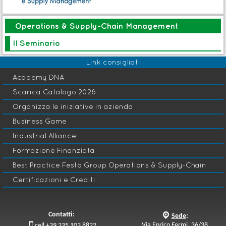
Operations & Supply-Chain Management
Il Seminario
Link consigliati
Academy DNA
Scarica Catalogo 2026
Organizza le iniziative in azienda
Business Game
Industrial Alliance
Formazione Finanziata
Best Practice Festo Group Operations & Supply-Chain
Certificazioni e Crediti
Contatti:
q
Sede
:

Via Enrico Fermi, 36/38
cell +39 335 103 8822