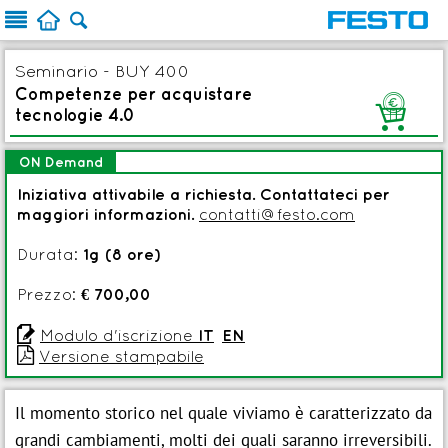



Seminario - BUY 400
Competenze per acquistare
G
tecnologie 4.0
ON Demand
Iniziativa attivabile a richiesta. Contattateci per
maggiori informazioni.
contatti@festo.com
Durata:
1g (8 ore)
Prezzo:
€ 700,00

Modulo d'iscrizione
IT
EN

Versione stampabile
Il momento storico nel quale viviamo è caratterizzato da
grandi cambiamenti, molti dei quali saranno irreversibili.