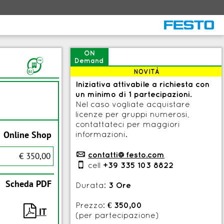
ON
F
Demand
NOVITÀ
Iniziativa attivabile a richiesta con
un minimo di 1 partecipazioni.
Nel caso vogliate acquistare
licenze per gruppi numerosi,
contattateci per maggiori
Online Shop
informazioni.
p
contatti@festo.com
€ 350,00

cell
+39 335 103 8822
Scheda PDF
Durata:
3 Ore
Prezzo:
€ 350,00

IT
(per partecipazione)