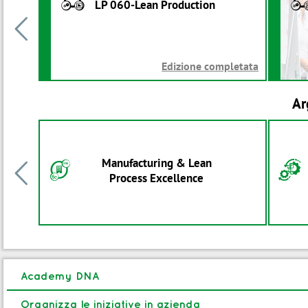
LP 060-Lean Production

Edizione completata
Ar
Manufacturing & Lean
F
E

Process Excellence
Academy DNA
Organizza le iniziative in azienda