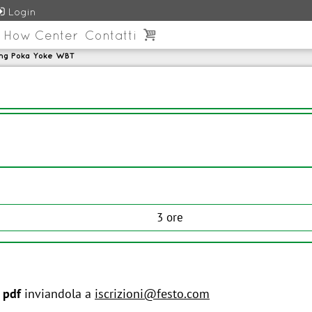

Login
 How Center
Contatti

ning Poka Yoke WBT
3 ore
 pdf
inviandola a
iscrizioni@festo.com