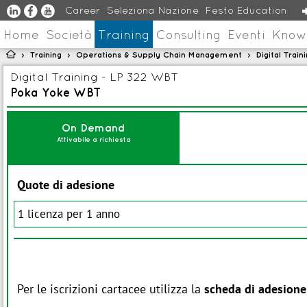
u
s
v
Career
Seleziona Nazione
Festo Education
Home
Società
Training
Consulting
Eventi
Know

Training
Operations & Supply Chain Management
Digital Trai
>
>
>
Digital Training - LP 322 WBT
Poka Yoke WBT
On Demand
Attivabile a richiesta
Quote di adesione
1 licenza per 1 anno
Per le iscrizioni cartacee utilizza la
scheda di adesione