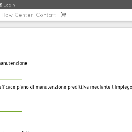

Login
 How Center
Contatti

 manutenzione
fficace piano di manutenzione predittiva mediante l'impiego