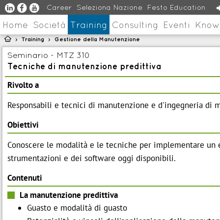
u
s
v
Career
Seleziona Nazione
Festo Education
Home
Società
Training
Consulting
Eventi
Know

Training
Gestione della Manutenzione
>
>
Seminario - MTZ 310
Tecniche di manutenzione predittiva
Rivolto a
Responsabili e tecnici di manutenzione e d'ingegneria di
Obiettivi
Conoscere le modalità e le tecniche per implementare un e
strumentazioni e dei software oggi disponibili.
Contenuti
La manutenzione predittiva
Guasto e modalità di guasto