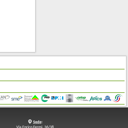
q
Sede
:
Via Enrico Fermi, 36/38