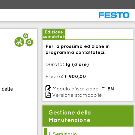
Edizione
b
completata
Per la prossima edizione in
programma contattateci.
Durata:
1g (8 ore)
Prezzo:
€ 900,00

 delle
Modulo d'iscrizione
IT
EN

Versione stampabile
Gestione della
Manutenzione
Il Seminario