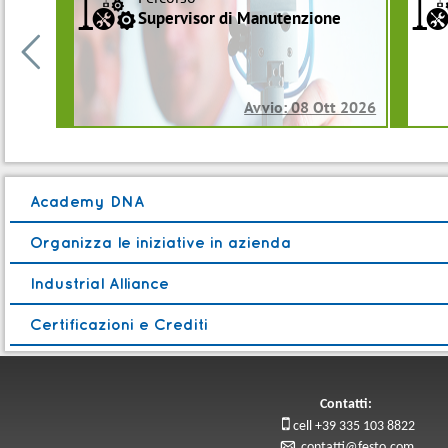
a
Supervisor di Manutenzione

Avvio: 08 Ott 2026
Academy DNA
Organizza le iniziative in azienda
Industrial Alliance
Certificazioni e Crediti
Contatti:

cell +39 335 103 8822
p
contatti@festo.com