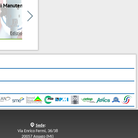
di Manutenzione

Edizione in corso
q
Sede
:
Via Enrico Fermi, 36/38
20057 Assago (MI)