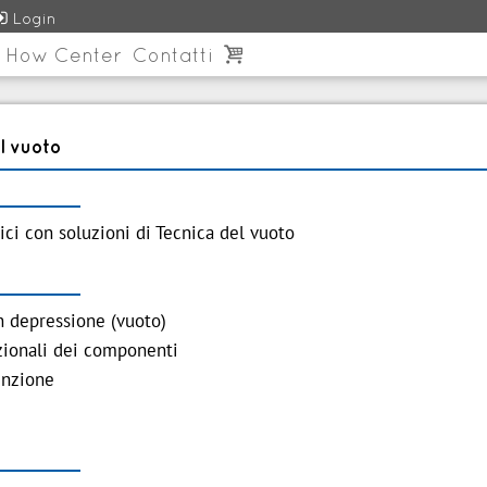

Login
 How Center
Contatti

l vuoto
ci con soluzioni di Tecnica del vuoto
in depressione (vuoto)
nzionali dei componenti
enzione