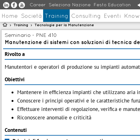
u
s
v
Career
Seleziona Nazione
Festo Education
Home
Società
Training
Consulting
Eventi
Know

Training
Tecnologie per la Manutenzione
>
>
Seminario - PNE 410
Manutenzione di sistemi con soluzioni di tecnica de
Rivolto a
Manutentori e operatori di produzione su impianti automati
Obiettivi
Mantenere in efficienza impianti che utilizzano aria 
Conoscere i principi operativi e le caratteristiche fu
Effettuare interventi di regolazione, verifica e manut
Riconoscere anomalie e criticità
Contenuti