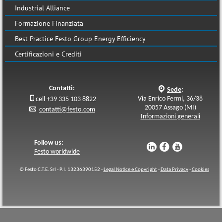
Industrial Alliance
Formazione Finanziata
Best Practice Festo Group Energy Efficiency
Certificazioni e Crediti
Contatti:
q
Sede
:

Via Enrico Fermi, 36/38
cell +39 335 103 8822
20057 Assago (MI)
p
contatti@festo.com
Informazioni generali
Follow us:
u
s
v
Festo worldwide
© Festo C.T.E. Srl - P.I. 13236390152 -
Legal Notice e Copyright
-
Data Privacy
-
Cookies