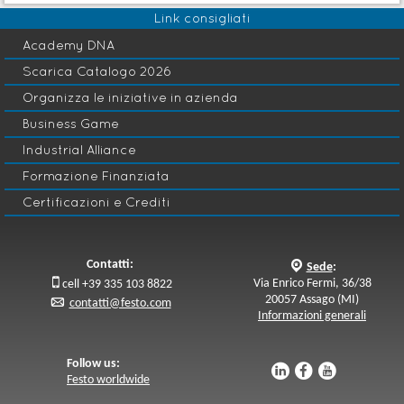
Link consigliati
Academy DNA
Scarica Catalogo 2026
Organizza le iniziative in azienda
Business Game
Industrial Alliance
Formazione Finanziata
Certificazioni e Crediti
Contatti:
q
Sede
:

Via Enrico Fermi, 36/38
cell +39 335 103 8822
20057 Assago (MI)
p
contatti@festo.com
Informazioni generali
Follow us:
u
s
v
Festo worldwide