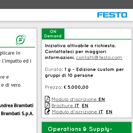
ON
Demand
F
Iniziativa attivabile a richiesta.
Contattateci per maggiori
plicare in
informazioni.
contatti@festo.com
 l'impatto ed i
Durata:
1 g - Edizione custom per
gruppi di 10 persone
ire e
 e di vero
Prezzo:
€ 5.000,00

Modulo d'iscrizione
EN
ndrea Brambati

Brochure
IT
EN

Modulo d'iscrizione
IT
EN
Brambati S.p.A.
Operations & Supply-