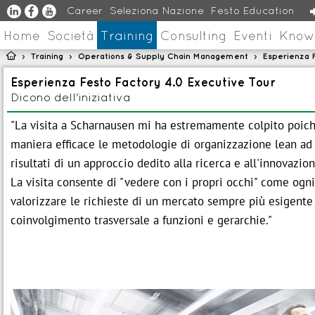
u
s
v
Career
Seleziona Nazione
Festo Education
Home
Società
Training
Consulting
Eventi
Know

Training
Operations & Supply Chain Management
Esperienza 
>
>
>
Esperienza Festo Factory 4.0 Executive Tour
Dicono dell'iniziativa
"La visita a Scharnausen mi ha estremamente colpito poiché
maniera efficace le metodologie di organizzazione lean ad
risultati di un approccio dedito alla ricerca e all'innovazio
La visita consente di "vedere con i propri occhi" come ogni
valorizzare le richieste di un mercato sempre più esigente
coinvolgimento trasversale a funzioni e gerarchie."