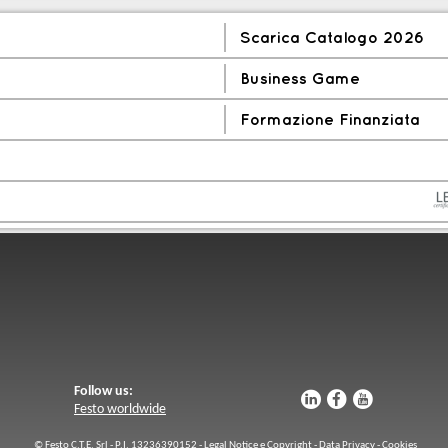
Scarica Catalogo 2026
Business Game
Formazione Finanziata
Follow us:
u
s
v
Festo worldwide
© Festo C.T.E. Srl - P.I. 13236390152 -
Legal Notice e Copyright
-
Data Privacy
-
Cookies