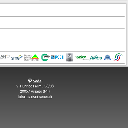
q
Sede
:
Via Enrico Fermi, 36/38
20057 Assago (MI)
Informazioni generali