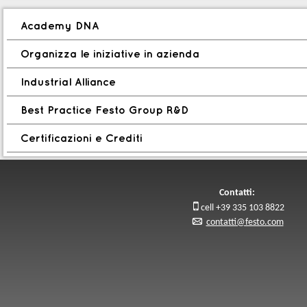
Academy DNA
Organizza le iniziative in azienda
Industrial Alliance
Best Practice Festo Group R&D
Certificazioni e Crediti
Contatti:

cell +39 335 103 8822
p
contatti@festo.com