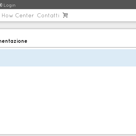

Login
 How Center
Contatti

ementazione