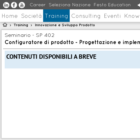
u
s
v
Career
Seleziona Nazione
Festo Education
Home
Società
Training
Consulting
Eventi
Know

Training
Innovazione e Sviluppo Prodotto
>
>
Seminario - SP 402
Configuratore di prodotto - Progettazione e impl
CONTENUTI DISPONIBILI A BREVE