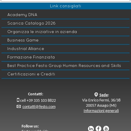
Link consigliati
Academy DNA
Scarica Catalogo 2026
Organizza le iniziative in azienda
Business Game
Industrial Alliance
Formazione Finanziata
Best Practice Festo Group Human Resources and Skills
Certificazioni e Crediti
Contatti:
q
Sede
:

Via Enrico Fermi, 36/38
cell +39 335 103 8822
20057 Assago (MI)
p
contatti@festo.com
Informazioni generali
Follow us:
u
s
v