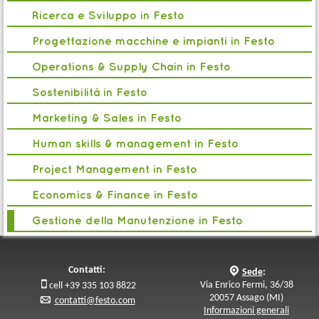
Ricerca e Sviluppo in Festo
Progettazione macchine e impianti in Festo
Operations & Supply Chain in Festo
Sostenibilità in Festo
Marketing & Sales in Festo
Human skills & management in Festo
Project Management in Festo
Economics & Finance in Festo
Gestione della Manutenzione in Festo
Contatti:
q
Sede
:

Via Enrico Fermi, 36/38
cell +39 335 103 8822
20057 Assago (MI)
p
contatti@festo.com
Informazioni generali