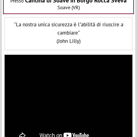
Cantina di Soave in Borgo Rocca Sveva
Presso
Soave (VR)
"La nostra unica sicurezza è l"abilità di riuscire a
cambiare"
(John Lilly)