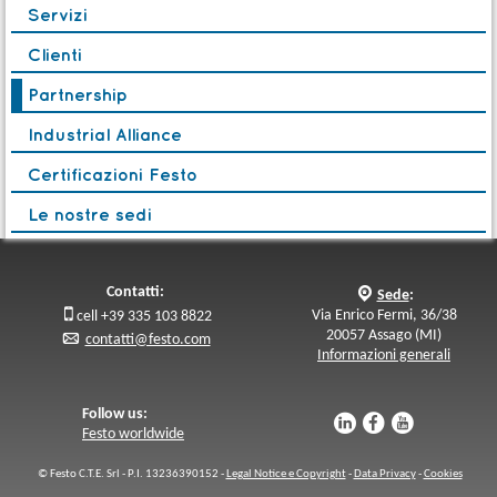
Servizi
Clienti
Partnership
Industrial Alliance
Certificazioni Festo
Le nostre sedi
Contatti:
q
Sede
:

Via Enrico Fermi, 36/38
cell +39 335 103 8822
20057 Assago (MI)
p
contatti@festo.com
Informazioni generali
Follow us:
u
s
v
Festo worldwide
© Festo C.T.E. Srl - P.I. 13236390152 -
Legal Notice e Copyright
-
Data Privacy
-
Cookies