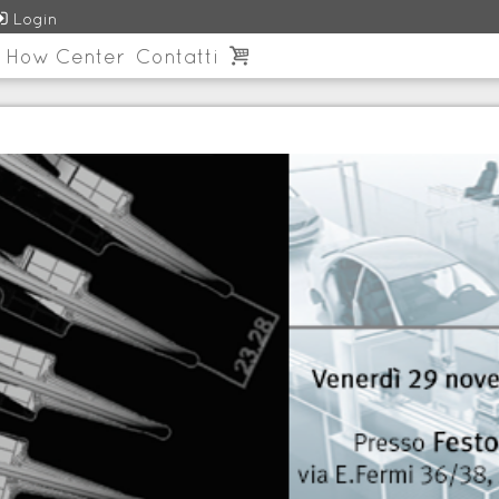

Login
 How Center
Contatti
