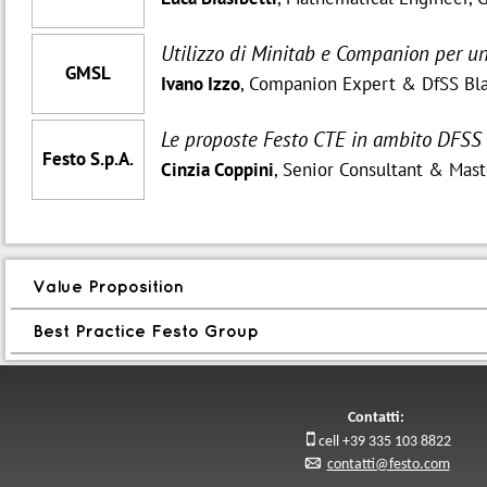
Utilizzo di Minitab e Companion per u
GMSL
Ivano Izzo
, Companion Expert & DfSS Bla
Le proposte Festo CTE in ambito DFSS
Festo S.p.A.
Cinzia Coppini
, Senior Consultant & Mast
Value Proposition
Best Practice Festo Group
Contatti:

cell +39 335 103 8822
p
contatti@festo.com