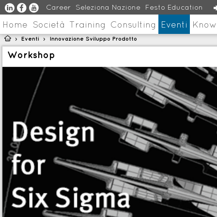
u
s
v
Career
Seleziona Nazione
Festo Education
Home
Società
Training
Consulting
Eventi
Know

Eventi
Innovazione Sviluppo Prodotto
>
>
Workshop