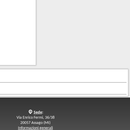
q
Sede
:
Via Enrico Fermi, 36/38
20057 Assago (MI)
Informazioni generali