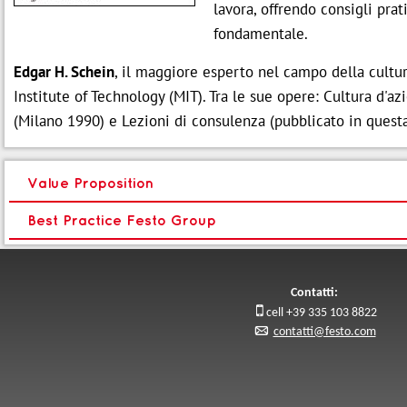
lavora, offrendo consigli pra
fondamentale.
Edgar H. Schein
, il maggiore esperto nel campo della cult
Institute of Technology (MIT). Tra le sue opere: Cultura d'
(Milano 1990) e Lezioni di consulenza (pubblicato in questa
Value Proposition
Best Practice Festo Group
Contatti:

cell +39 335 103 8822
p
contatti@festo.com