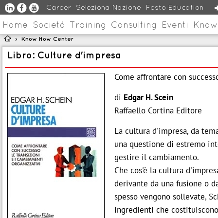
u
s
v
Career
Seleziona Nazione
Festo Education
Home
Società
Training
Consulting
Eventi
Know

Know How Center
>
Libro: Culture d'impresa
Come affrontare con successo
di
Edgar H. Scein
Raffaello Cortina Editore
La cultura d'impresa, da tema
una questione di estremo int
gestire il cambiamento.
Che cos'è la cultura d'impre
derivante da una fusione o d
spesso vengono sollevate, Sc
ingredienti che costituiscono