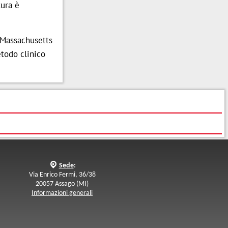
tura è
 Massachusetts
etodo clinico
q
Sede
:
Via Enrico Fermi, 36/38
20057 Assago (MI)
Informazioni generali