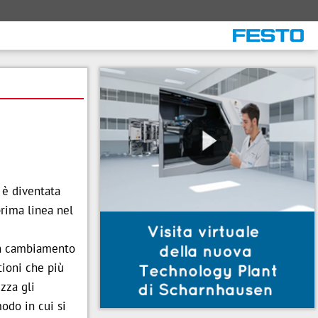
 è diventata
prima linea nel
 un cambiamento
tioni che più
zza gli
odo in cui si