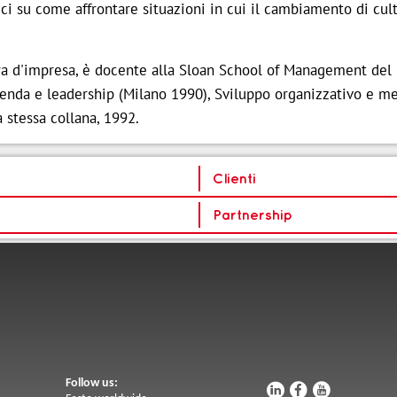
tici su come affrontare situazioni in cui il cambiamento di cul
ura d'impresa, è docente alla Sloan School of Management del
azienda e leadership (Milano 1990), Sviluppo organizzativo e m
 stessa collana, 1992.
Clienti
Partnership
Follow us:
u
s
v