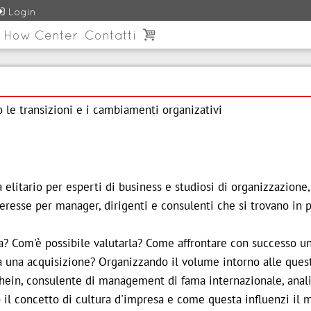

Login
 How Center
Contatti

 le transizioni e i cambiamenti organizativi
 elitario per esperti di business e studiosi di organizzazione,
eresse per manager, dirigenti e consulenti che si trovano in 
sa? Com'è possibile valutarla? Come affrontare con successo
a una acquisizione? Organizzando il volume intorno alle ques
hein, consulente di management di fama internazionale, anali
 il concetto di cultura d'impresa e come questa influenzi il m