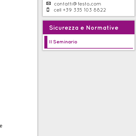
p
contatti@festo.com

cell +39 335 103 8822
Sicurezza e Normative
Il Seminario
ne