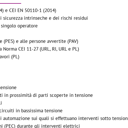
14) e CEI EN 50110-1 (2014)
i sicurezza intrinseche e dei rischi residui
i singolo operatore
te (PES) e alle persone avvertite (PAV)
va Norma CEI 11-27 (URL, RI, URL e PL)
avori (PL)
 tensione
ti in prossimità di parti scoperte in tensione
i
circuiti in bassissima tensione
di automazione sui quali si effettuano interventi sotto tensio
 (PEC) durante gli interventi elettrici