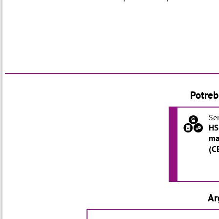
Potreb
Se
a
HS
ma
(C
Ar