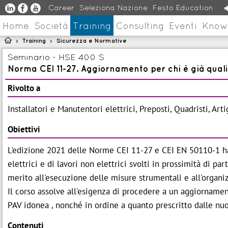
u
s
v
Career
Seleziona Nazione
Festo Education
Home
Società
Training
Consulting
Eventi
Know

Training
Sicurezza e Normative
>
>
Seminario - HSE 400 S
Norma CEI 11-27. Aggiornamento per chi è già qual
Rivolto a
Installatori e Manutentori elettrici, Preposti, Quadristi, Art
Obiettivi
L'edizione 2021 delle Norme CEI 11-27 e CEI EN 50110-1 ha i
elettrici e di lavori non elettrici svolti in prossimità di pa
merito all'esecuzione delle misure strumentali e all'organi
Il corso assolve all'esigenza di procedere a un aggiorname
PAV idonea , nonché in ordine a quanto prescritto dalle nu
Contenuti