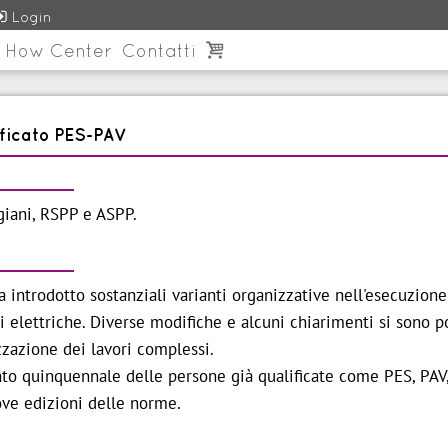

Login
 How Center
Contatti

ificato PES-PAV
igiani, RSPP e ASPP.
ntrodotto sostanziali varianti organizzative nell'esecuzione 
rti elettriche. Diverse modifiche e alcuni chiarimenti si sono p
zzazione dei lavori complessi.
nto quinquennale delle persone già qualificate come PES, PAV
ove edizioni delle norme.