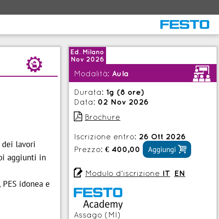
Ed. Milano
d
Nov 2026
<
Modalità:
Aula
Durata:
1g (8 ore)
Data:
02 Nov 2026

Brochure
Iscrizione entro:
26 Ott 2026
dei lavori

Prezzo:
€ 400,00
Aggiungi
oi aggiunti in

Modulo d'iscrizione
IT
EN
, PES idonea e
Assago (MI)