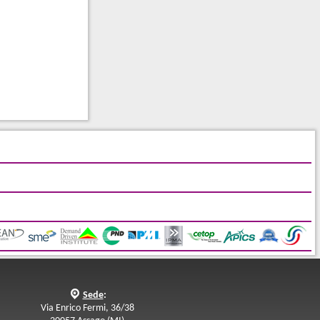
q
Sede
:
Via Enrico Fermi, 36/38