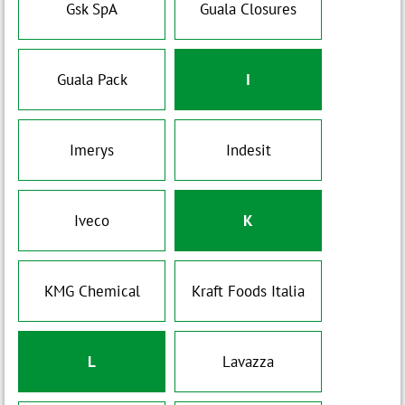
Gsk SpA
Guala Closures
Guala Pack
I
Imerys
Indesit
Iveco
K
KMG Chemical
Kraft Foods Italia
L
Lavazza