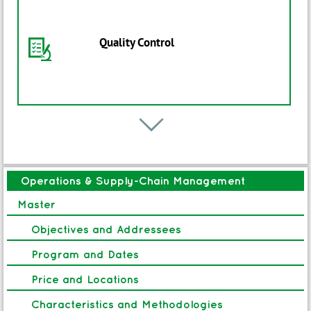
Seminario
B
OPX 412-Six Sigma e Sostenibilità
Quality Control
I
Avvio: 24 Nov 2026
Seminario
B

OPX 411-AI for Six Sigma
Lean Six Sigma & Process
F
Excellence
Operations & Supply-Chain Management
Avvio: 17 Nov 2026
Master
Master
Objectives and Addressees
O
Design for Six Sigma
Program and Dates
Manufacturing & Lean
F
Process Excellence
Price and Locations
Characteristics and Methodologies
Avvio: 07 Ott 2026