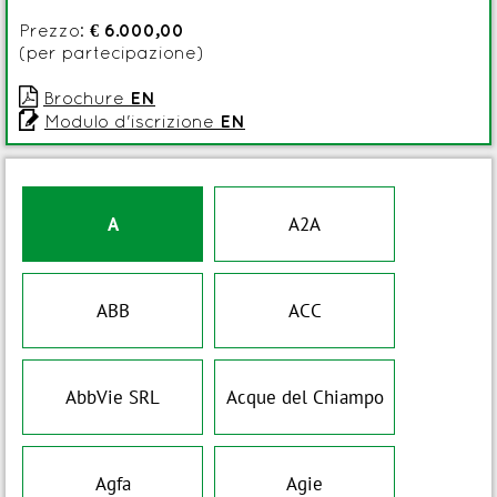
Prezzo:
€ 6.000,00
(per partecipazione)

Brochure
EN

Modulo d'iscrizione
EN
A
A2A
ABB
ACC
AbbVie SRL
Acque del Chiampo
Agfa
Agie