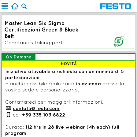



Master Lean Six Sigma
Certificazioni Green & Black
Belt
F
Companies taking part
ON Demand
NOVITÀ
Iniziativa attivabile a richiesta con un minimo di 5
partecipazioni.
È anche possibile realizzarla
in azienda
presso la
vostra sede e personalizzarla.
Contattateci per maggiori informazioni.
p
contatti@festo.com

cell
+39 335 103 8822
Durata:
112 hrs in 28 live webinar (4h each) full
program