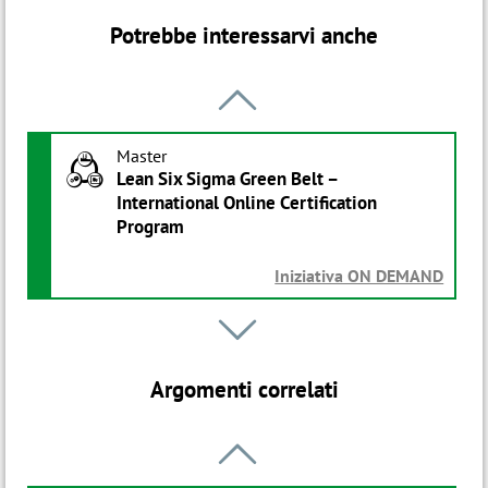
Potrebbe interessarvi anche

Master
B
Lean Six Sigma Green Belt –
International Online Certification
Program
Iniziativa ON DEMAND
Percorso

0
AI e Industrial Intelligence
Argomenti correlati
Edizione in corso
