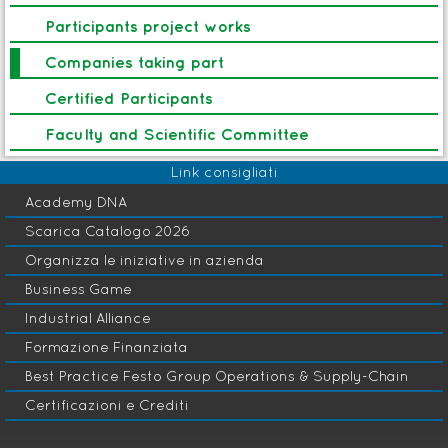
Participants project works
Percorso
B
Addetto al controllo qualità in
Companies taking part
produzione
Leadership & Team
T
Certified Participants
Management
Faculty and Scientific Committee
Avvio: 29 Ott 2026
Link consigliati
Academy DNA
Scarica Catalogo 2026
Gestione dell'innovazione
P
Organizza le iniziative in azienda
e dello Sviluppo Prodotto
Business Game
Industrial Alliance
Formazione Finanziata
Best Practice Festo Group Operations & Supply-Chain
Certificazioni e Crediti