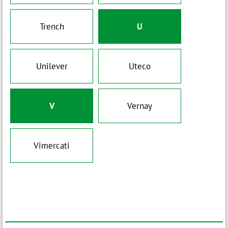
Trench
U
Unilever
Uteco
V
Vernay
Vimercati